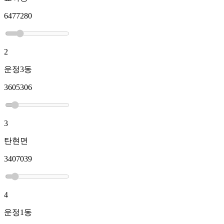
6477280
2
운정3동
3605306
3
탄현면
3407039
4
운정1동