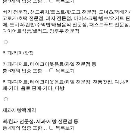
총 9개의 업종 포함…
목록보기
버거 전문점, 샌드위치/토스트/핫도그 전문점, 도너츠/꽈배기/
고로케/호떡 전문점, 피자 전문점, 아이스크림/빙수/요거트 판
매, 도시락/컵밥/주먹밥/배달음식 전문점, 패스트푸드 전문점,
다이어트식품/샐러드, 탕후루 전문점
카페/커피/찻집
카페/디저트, 테이크아웃음료/과일 전문점 등
총 6개의 업종 포함…
목록보기
카페/디저트, 테이크아웃음료/과일 전문점, 전통찻집, 다방/카
페-기타, 음료 판매-기타, 다방
제과제빵떡케익
떡/한과 전문점, 제과/제빵 전문점 등
총 4개의 업종 포함…
목록보기