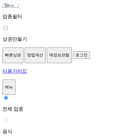
200 m
업종필터
상권만들기
빠른상권
창업계산
매장보관함
로그인
이용가이드
메뉴
전체 업종
음식