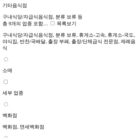
기타음식점
구내식당/자급식음식점, 분류 보류 등
총 9개의 업종 포함…
목록보기
구내식당/자급식음식점, 분류 보류, 휴게소-고속, 휴게소-국도,
야식집, 반찬/국배달, 출장 부페, 출장/단체급식 전문점, 제례음
식
소매
세부 업종
백화점
백화점, 면세백화점