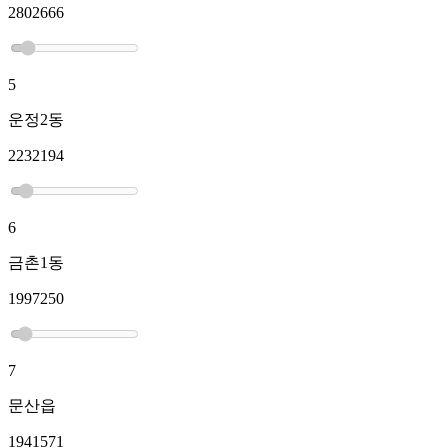
2802666
5
운정2동
2232194
6
금촌1동
1997250
7
문산읍
1941571