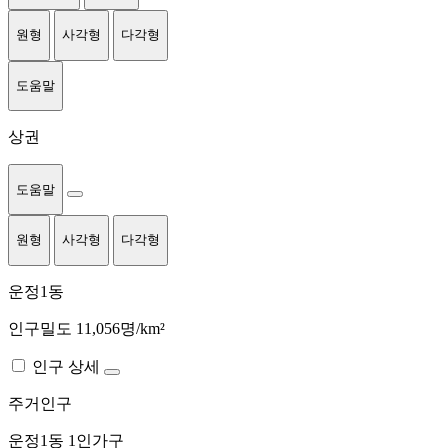
원형
사각형
다각형
도움말
상권
도움말
원형
사각형
다각형
운정1동
인구밀도 11,056명/km²
인구 상세
주거인구
운정1동
1인가구