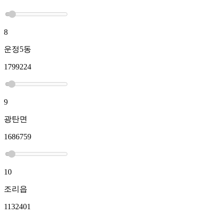
8
운정5동
1799224
9
광탄면
1686759
10
조리읍
1132401