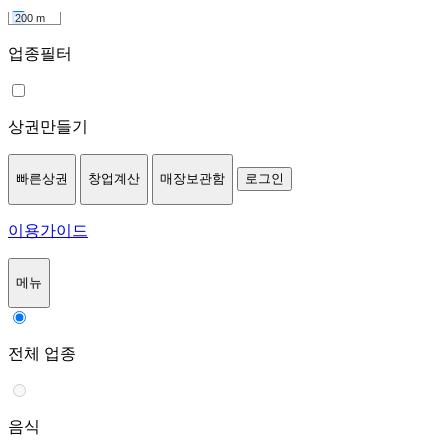
200 m
업종필터
상권만들기
빠른상권
창업계산
매장보관함
로그인
이용가이드
메뉴
전체 업종
음식