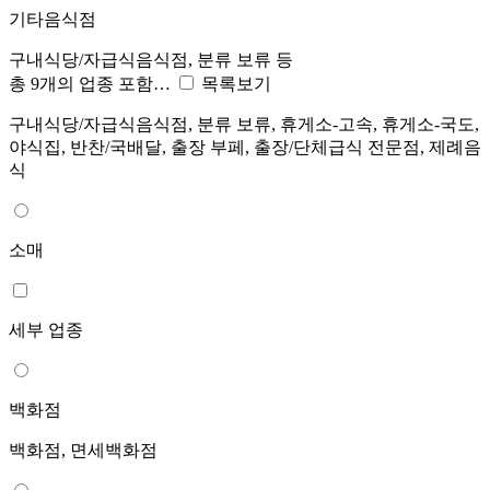
기타음식점
구내식당/자급식음식점, 분류 보류 등
총 9개의 업종 포함…
목록보기
구내식당/자급식음식점, 분류 보류, 휴게소-고속, 휴게소-국도,
야식집, 반찬/국배달, 출장 부페, 출장/단체급식 전문점, 제례음
식
소매
세부 업종
백화점
백화점, 면세백화점