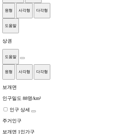
원형
사각형
다각형
도움말
상권
도움말
원형
사각형
다각형
보개면
인구밀도 88명/km²
인구 상세
주거인구
보개면
1인가구