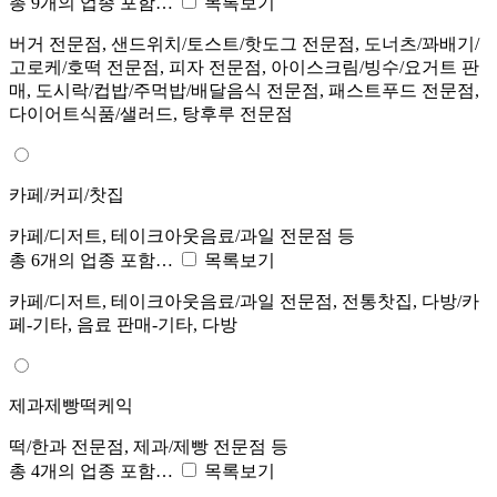
총 9개의 업종 포함…
목록보기
버거 전문점, 샌드위치/토스트/핫도그 전문점, 도너츠/꽈배기/
고로케/호떡 전문점, 피자 전문점, 아이스크림/빙수/요거트 판
매, 도시락/컵밥/주먹밥/배달음식 전문점, 패스트푸드 전문점,
다이어트식품/샐러드, 탕후루 전문점
카페/커피/찻집
카페/디저트, 테이크아웃음료/과일 전문점 등
총 6개의 업종 포함…
목록보기
카페/디저트, 테이크아웃음료/과일 전문점, 전통찻집, 다방/카
페-기타, 음료 판매-기타, 다방
제과제빵떡케익
떡/한과 전문점, 제과/제빵 전문점 등
총 4개의 업종 포함…
목록보기