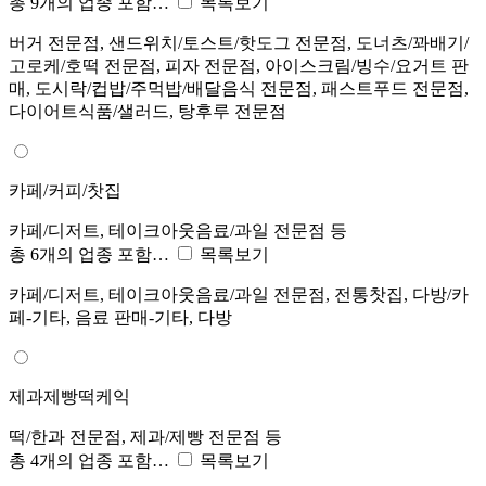
총 9개의 업종 포함…
목록보기
버거 전문점, 샌드위치/토스트/핫도그 전문점, 도너츠/꽈배기/
고로케/호떡 전문점, 피자 전문점, 아이스크림/빙수/요거트 판
매, 도시락/컵밥/주먹밥/배달음식 전문점, 패스트푸드 전문점,
다이어트식품/샐러드, 탕후루 전문점
카페/커피/찻집
카페/디저트, 테이크아웃음료/과일 전문점 등
총 6개의 업종 포함…
목록보기
카페/디저트, 테이크아웃음료/과일 전문점, 전통찻집, 다방/카
페-기타, 음료 판매-기타, 다방
제과제빵떡케익
떡/한과 전문점, 제과/제빵 전문점 등
총 4개의 업종 포함…
목록보기