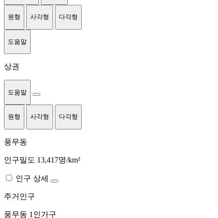
원형
사각형
다각형
도움말
상권
도움말
원형
사각형
다각형
풍무동
인구밀도 13,417명/km²
인구 상세
주거인구
풍무동
1인가구