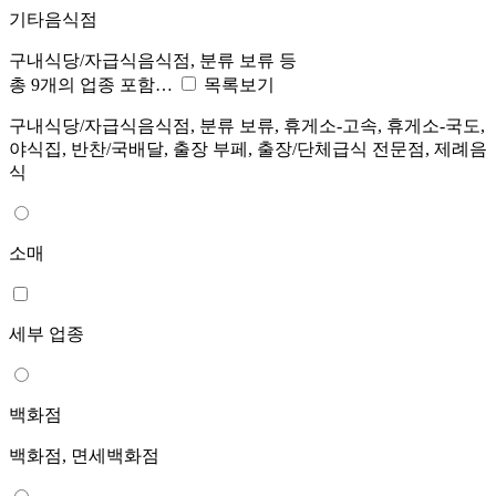
기타음식점
구내식당/자급식음식점, 분류 보류 등
총 9개의 업종 포함…
목록보기
구내식당/자급식음식점, 분류 보류, 휴게소-고속, 휴게소-국도,
야식집, 반찬/국배달, 출장 부페, 출장/단체급식 전문점, 제례음
식
소매
세부 업종
백화점
백화점, 면세백화점