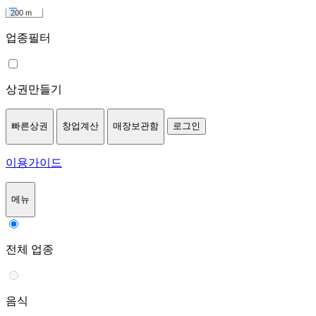
200 m
업종필터
상권만들기
빠른상권
창업계산
매장보관함
로그인
이용가이드
메뉴
전체 업종
음식