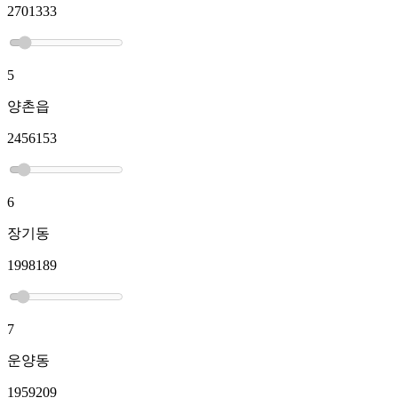
2701333
5
양촌읍
2456153
6
장기동
1998189
7
운양동
1959209