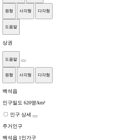
원형
사각형
다각형
도움말
상권
도움말
원형
사각형
다각형
백석읍
인구밀도 620명/km²
인구 상세
주거인구
백석읍
1인가구