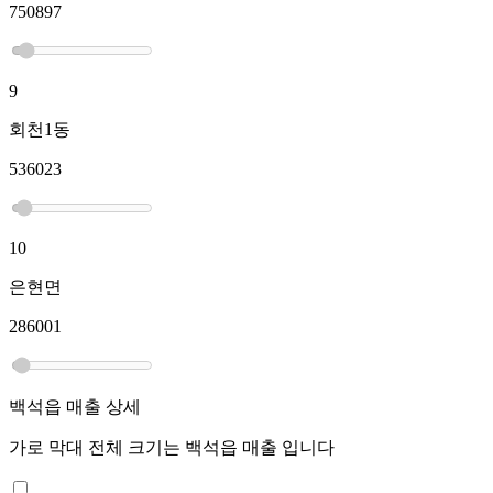
750897
9
회천1동
536023
10
은현면
286001
백석읍
매출 상세
가로 막대 전체 크기는
백석읍
매출 입니다