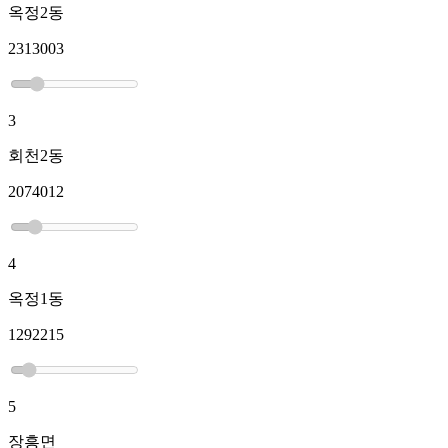
옥정2동
2313003
3
회천2동
2074012
4
옥정1동
1292215
5
장흥면