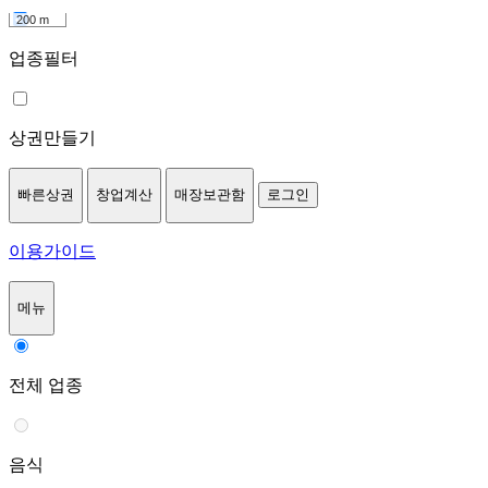
200 m
업종필터
상권만들기
빠른상권
창업계산
매장보관함
로그인
이용가이드
메뉴
전체 업종
음식