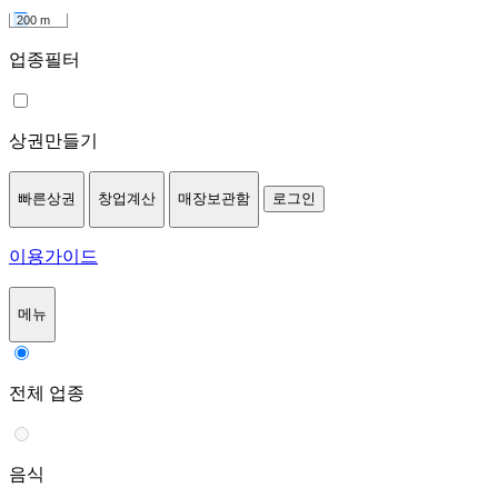
200 m
업종필터
상권만들기
빠른상권
창업계산
매장보관함
로그인
이용가이드
메뉴
전체 업종
음식