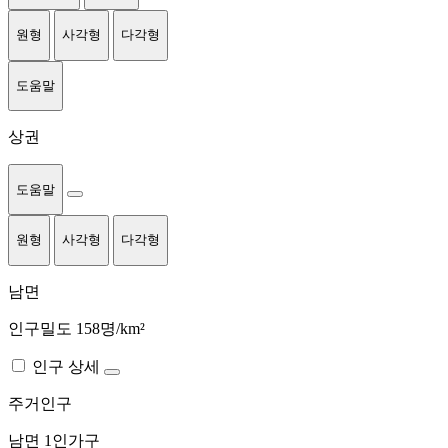
원형
사각형
다각형
도움말
상권
도움말
원형
사각형
다각형
남면
인구밀도 158명/km²
인구 상세
주거인구
남면
1인가구