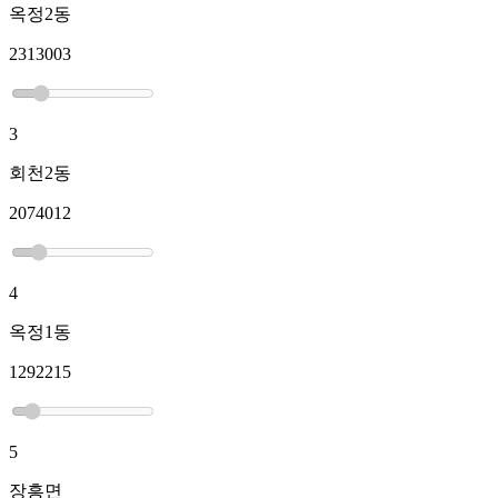
옥정2동
2313003
3
회천2동
2074012
4
옥정1동
1292215
5
장흥면