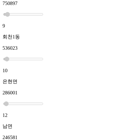
750897
9
회천1동
536023
10
은현면
286001
12
남면
246581