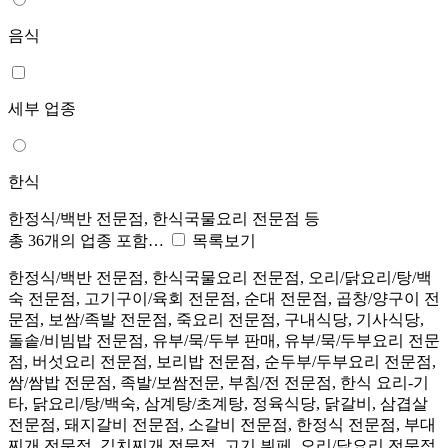
음식
세부 업종
한식
한정식/백반 전문점, 한식국물요리 전문점 등
총 36개의 업종 포함…
목록보기
한정식/백반 전문점, 한식국물요리 전문점, 오리/닭요리/탕/백
숙 전문점, 고기구이/육회 전문점, 순대 전문점, 곱창/양구이 전
문점, 보쌈/족발 전문점, 죽요리 전문점, 구내식당, 기사식당,
돌솥/비빔밥 전문점, 유부/묵/두부 판매, 유부/묵/두부요리 전문
점, 버섯요리 전문점, 보리밥 전문점, 순두부/두부요리 전문점,
쌈/쌈밥 전문점, 족발/보쌈전문, 부침/전 전문점, 한식 요리-기
타, 닭요리/탕/백숙, 삼계탕/초계탕, 정육식당, 닭갈비, 삼겹살
전문점, 돼지갈비 전문점, 소갈비 전문점, 한정식 전문점, 부대
찌개 전문점, 김치찌개 전문점, 고기 뷔페, 오리/닭요리 전문점,