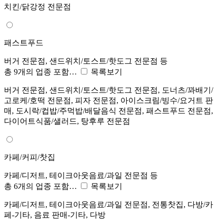
치킨/닭강정 전문점
패스트푸드
버거 전문점, 샌드위치/토스트/핫도그 전문점 등
총 9개의 업종 포함…
목록보기
버거 전문점, 샌드위치/토스트/핫도그 전문점, 도너츠/꽈배기/
고로케/호떡 전문점, 피자 전문점, 아이스크림/빙수/요거트 판
매, 도시락/컵밥/주먹밥/배달음식 전문점, 패스트푸드 전문점,
다이어트식품/샐러드, 탕후루 전문점
카페/커피/찻집
카페/디저트, 테이크아웃음료/과일 전문점 등
총 6개의 업종 포함…
목록보기
카페/디저트, 테이크아웃음료/과일 전문점, 전통찻집, 다방/카
페-기타, 음료 판매-기타, 다방