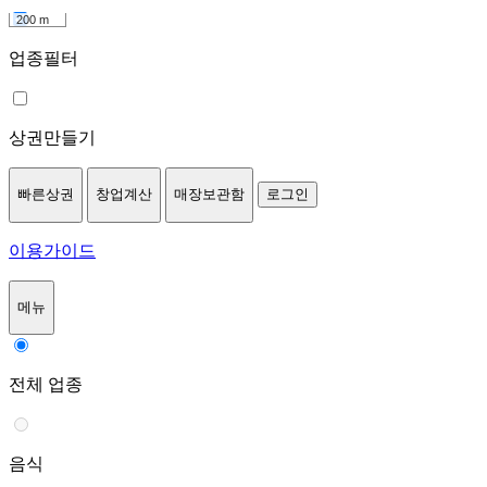
200 m
업종필터
상권만들기
빠른상권
창업계산
매장보관함
로그인
이용가이드
메뉴
전체 업종
음식