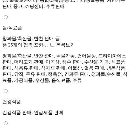
점, 물물교환센터, 종합소매점-중고, 기타생활용품, 가전가구
판매-중고, 쇼핑센터, 주류판매
음/식료품
청과물/축산물, 반찬 판매 등
총 25개의 업종 포함…
목록보기
청과물/축산물, 반찬 판매, 곡물가공, 건어물상, 드라이아이스
판매, 머리고기 판매, 미곡상, 생수 판매, 수산물 가공, 식료품
판매, 식용류 판매, 식자재 판매, 어물상, 얼음 판매, 냉동식품
판매, 닭집, 두유 판매, 정육점, 건과류 판매, 청과물/수산물, 식
료품, 가공식품, 수산물, 음식료품, 주류
건강식품
건강식품 판매, 인삼제품 판매