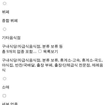
뷔페
종합 뷔페
기타음식점
구내식당/자급식음식점, 분류 보류 등
총 9개의 업종 포함…
목록보기
구내식당/자급식음식점, 분류 보류, 휴게소-고속, 휴게소-국도,
야식집, 반찬/국배달, 출장 부페, 출장/단체급식 전문점, 제례음
식
소매
세부 업종