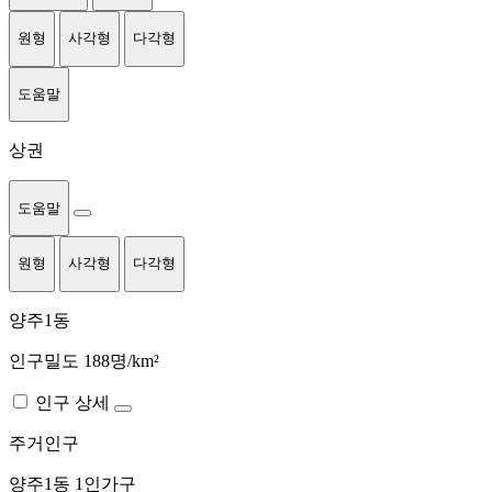
원형
사각형
다각형
도움말
상권
도움말
원형
사각형
다각형
양주1동
인구밀도 188명/km²
인구 상세
주거인구
양주1동
1인가구