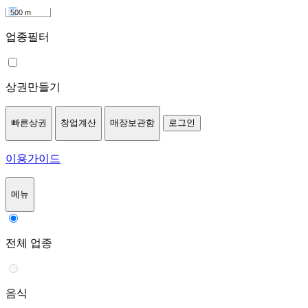
500 m
업종필터
상권만들기
빠른상권
창업계산
매장보관함
로그인
이용가이드
메뉴
전체 업종
음식