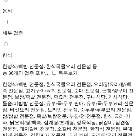
음식
세부 업종
한식
한정식/백반 전문점, 한식국물요리 전문점 등
총 36개의 업종 포함…
목록보기
한정식/백반 전문점, 한식국물요리 전문점, 오리/닭요리/탕/백
숙 전문점, 고기구이/육회 전문점, 순대 전문점, 곱창/양구이 전
문점, 보쌈/족발 전문점, 죽요리 전문점, 구내식당, 기사식당,
돌솥/비빔밥 전문점, 유부/묵/두부 판매, 유부/묵/두부요리 전문
점, 버섯요리 전문점, 보리밥 전문점, 순두부/두부요리 전문점,
쌈/쌈밥 전문점, 족발/보쌈전문, 부침/전 전문점, 한식 요리-기
타, 닭요리/탕/백숙, 삼계탕/초계탕, 정육식당, 닭갈비, 삼겹살
전문점, 돼지갈비 전문점, 소갈비 전문점, 한정식 전문점, 부대
찌개 전문점, 김치찌개 전문점, 고기 뷔페, 오리/닭요리 전문점,