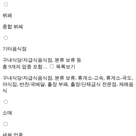
뷔페
종합 뷔페
기타음식점
구내식당/자급식음식점, 분류 보류 등
총 9개의 업종 포함…
목록보기
구내식당/자급식음식점, 분류 보류, 휴게소-고속, 휴게소-국도,
야식집, 반찬/국배달, 출장 부페, 출장/단체급식 전문점, 제례음
식
소매
세부 업종