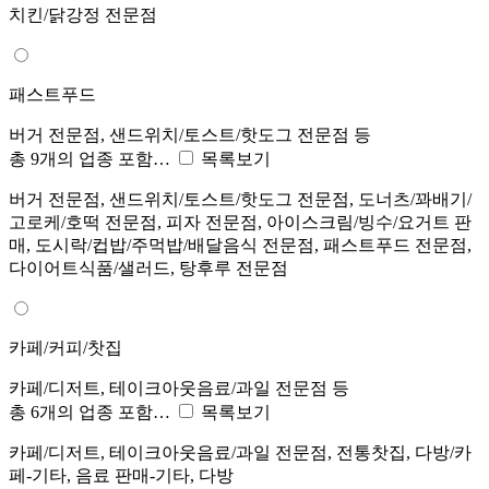
치킨/닭강정 전문점
패스트푸드
버거 전문점, 샌드위치/토스트/핫도그 전문점 등
총 9개의 업종 포함…
목록보기
버거 전문점, 샌드위치/토스트/핫도그 전문점, 도너츠/꽈배기/
고로케/호떡 전문점, 피자 전문점, 아이스크림/빙수/요거트 판
매, 도시락/컵밥/주먹밥/배달음식 전문점, 패스트푸드 전문점,
다이어트식품/샐러드, 탕후루 전문점
카페/커피/찻집
카페/디저트, 테이크아웃음료/과일 전문점 등
총 6개의 업종 포함…
목록보기
카페/디저트, 테이크아웃음료/과일 전문점, 전통찻집, 다방/카
페-기타, 음료 판매-기타, 다방