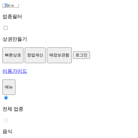
200 m
업종필터
상권만들기
빠른상권
창업계산
매장보관함
로그인
이용가이드
메뉴
전체 업종
음식