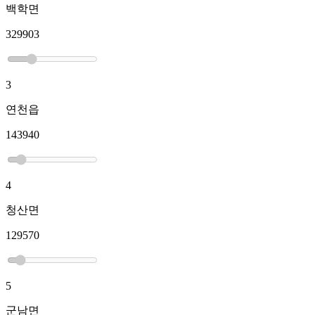
백학면
329903
3
연천읍
143940
4
청산면
129570
5
군남면