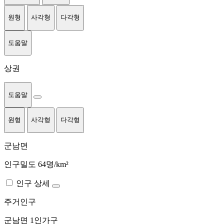
원형
사각형
다각형
도움말
상권
도움말
원형
사각형
다각형
군남면
인구밀도 64명/km²
인구 상세
주거인구
군남면
1인가구