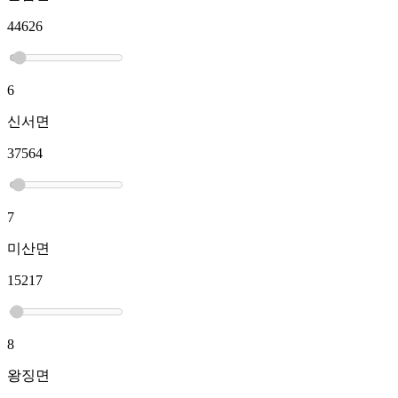
44626
6
신서면
37564
7
미산면
15217
8
왕징면