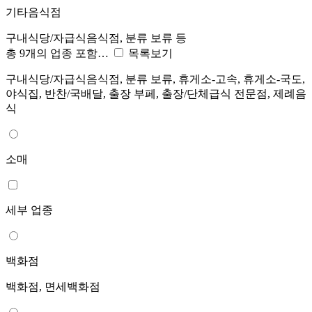
기타음식점
구내식당/자급식음식점, 분류 보류 등
총 9개의 업종 포함…
목록보기
구내식당/자급식음식점, 분류 보류, 휴게소-고속, 휴게소-국도,
야식집, 반찬/국배달, 출장 부페, 출장/단체급식 전문점, 제례음
식
소매
세부 업종
백화점
백화점, 면세백화점