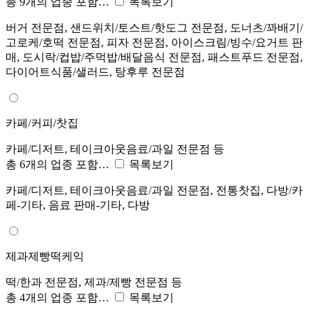
총 9개의 업종 포함…
목록보기
버거 전문점, 샌드위치/토스트/핫도그 전문점, 도너츠/꽈배기/
고로케/호떡 전문점, 피자 전문점, 아이스크림/빙수/요거트 판
매, 도시락/컵밥/주먹밥/배달음식 전문점, 패스트푸드 전문점,
다이어트식품/샐러드, 탕후루 전문점
카페/커피/찻집
카페/디저트, 테이크아웃음료/과일 전문점 등
총 6개의 업종 포함…
목록보기
카페/디저트, 테이크아웃음료/과일 전문점, 전통찻집, 다방/카
페-기타, 음료 판매-기타, 다방
제과제빵떡케익
떡/한과 전문점, 제과/제빵 전문점 등
총 4개의 업종 포함…
목록보기