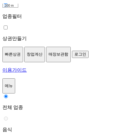
200 m
업종필터
상권만들기
빠른상권
창업계산
매장보관함
로그인
이용가이드
메뉴
전체 업종
음식