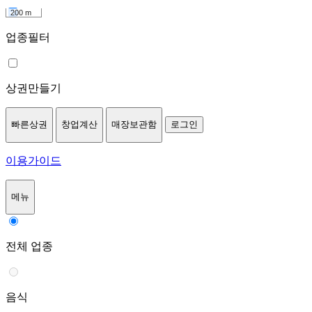
200 m
업종필터
상권만들기
빠른상권
창업계산
매장보관함
로그인
이용가이드
메뉴
전체 업종
음식