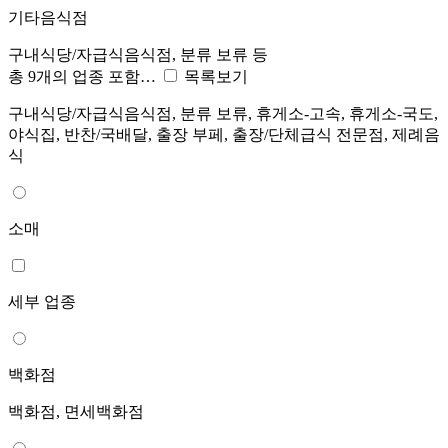
기타음식점
구내식당/자급식음식점, 분류 보류 등
총 9개의 업종 포함…
목록보기
구내식당/자급식음식점, 분류 보류, 휴게소-고속, 휴게소-국도,
야식집, 반찬/국배달, 출장 부페, 출장/단체급식 전문점, 제례음
식
소매
세부 업종
백화점
백화점, 면세백화점