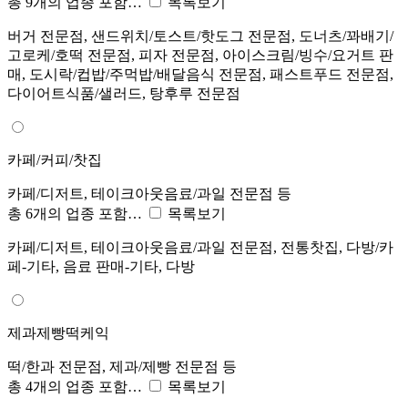
총 9개의 업종 포함…
목록보기
버거 전문점, 샌드위치/토스트/핫도그 전문점, 도너츠/꽈배기/
고로케/호떡 전문점, 피자 전문점, 아이스크림/빙수/요거트 판
매, 도시락/컵밥/주먹밥/배달음식 전문점, 패스트푸드 전문점,
다이어트식품/샐러드, 탕후루 전문점
카페/커피/찻집
카페/디저트, 테이크아웃음료/과일 전문점 등
총 6개의 업종 포함…
목록보기
카페/디저트, 테이크아웃음료/과일 전문점, 전통찻집, 다방/카
페-기타, 음료 판매-기타, 다방
제과제빵떡케익
떡/한과 전문점, 제과/제빵 전문점 등
총 4개의 업종 포함…
목록보기