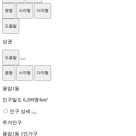
원형
사각형
다각형
도움말
상권
도움말
원형
사각형
다각형
용암1동
인구밀도 6,209명/km²
인구 상세
주거인구
용암1동
1인가구