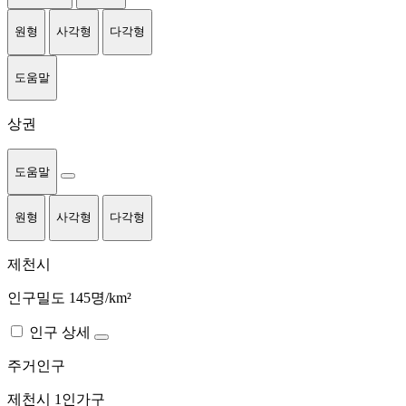
원형
사각형
다각형
도움말
상권
도움말
원형
사각형
다각형
제천시
인구밀도 145명/km²
인구 상세
주거인구
제천시
1인가구