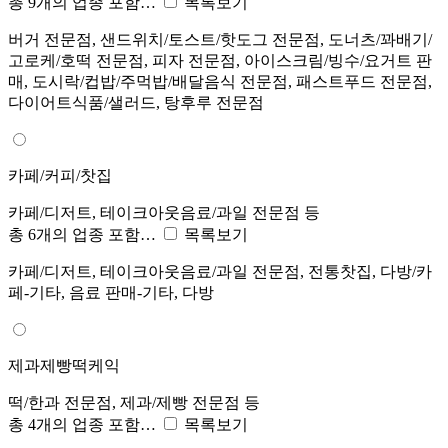
총 9개의 업종 포함…
목록보기
버거 전문점, 샌드위치/토스트/핫도그 전문점, 도너츠/꽈배기/
고로케/호떡 전문점, 피자 전문점, 아이스크림/빙수/요거트 판
매, 도시락/컵밥/주먹밥/배달음식 전문점, 패스트푸드 전문점,
다이어트식품/샐러드, 탕후루 전문점
카페/커피/찻집
카페/디저트, 테이크아웃음료/과일 전문점 등
총 6개의 업종 포함…
목록보기
카페/디저트, 테이크아웃음료/과일 전문점, 전통찻집, 다방/카
페-기타, 음료 판매-기타, 다방
제과제빵떡케익
떡/한과 전문점, 제과/제빵 전문점 등
총 4개의 업종 포함…
목록보기