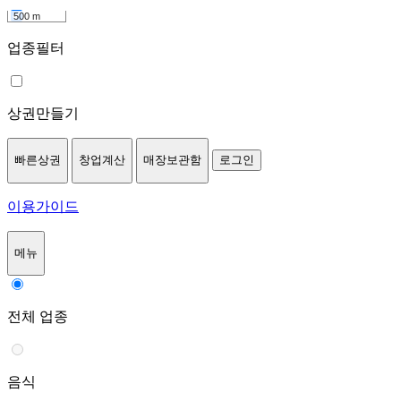
500 m
업종필터
상권만들기
빠른상권
창업계산
매장보관함
로그인
이용가이드
메뉴
전체 업종
음식