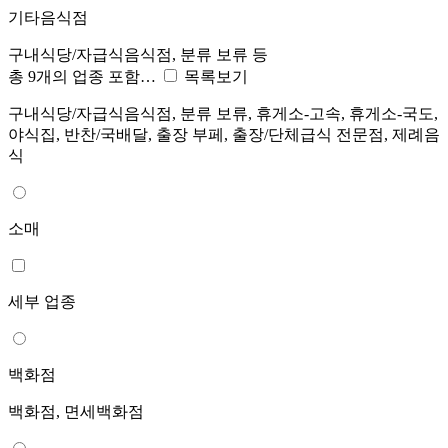
기타음식점
구내식당/자급식음식점, 분류 보류 등
총 9개의 업종 포함…
목록보기
구내식당/자급식음식점, 분류 보류, 휴게소-고속, 휴게소-국도,
야식집, 반찬/국배달, 출장 부페, 출장/단체급식 전문점, 제례음
식
소매
세부 업종
백화점
백화점, 면세백화점