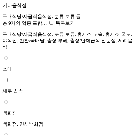
기타음식점
구내식당/자급식음식점, 분류 보류 등
총 9개의 업종 포함…
목록보기
구내식당/자급식음식점, 분류 보류, 휴게소-고속, 휴게소-국도,
야식집, 반찬/국배달, 출장 부페, 출장/단체급식 전문점, 제례음
식
소매
세부 업종
백화점
백화점, 면세백화점