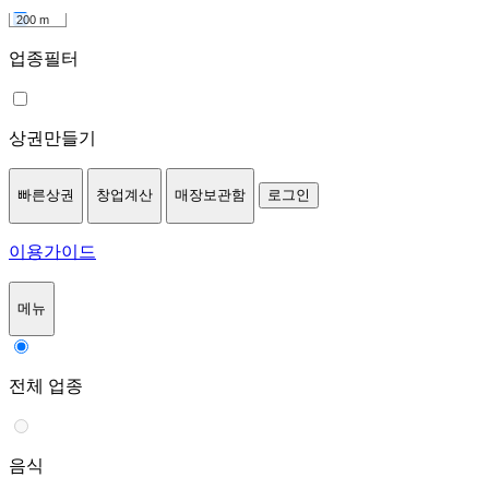
200 m
업종필터
상권만들기
빠른상권
창업계산
매장보관함
로그인
이용가이드
메뉴
전체 업종
음식