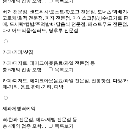
총 9개의 업종 포함…
목록보기
버거 전문점, 샌드위치/토스트/핫도그 전문점, 도너츠/꽈배기/
고로케/호떡 전문점, 피자 전문점, 아이스크림/빙수/요거트 판
매, 도시락/컵밥/주먹밥/배달음식 전문점, 패스트푸드 전문점,
다이어트식품/샐러드, 탕후루 전문점
카페/커피/찻집
카페/디저트, 테이크아웃음료/과일 전문점 등
총 6개의 업종 포함…
목록보기
카페/디저트, 테이크아웃음료/과일 전문점, 전통찻집, 다방/카
페-기타, 음료 판매-기타, 다방
제과제빵떡케익
떡/한과 전문점, 제과/제빵 전문점 등
총 4개의 업종 포함…
목록보기