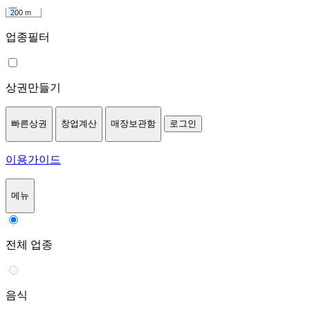
200 m
업종필터
상권만들기
빠른상권
창업계산
매장보관함
로그인
이용가이드
메뉴
전체 업종
음식