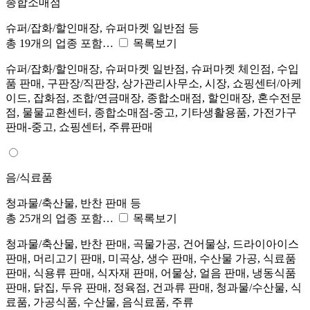
종합소매점
슈퍼/잡화/할인매장, 슈퍼마켓 일반점 등
총 19개의 업종 포함…
목록보기
슈퍼/잡화/할인매장, 슈퍼마켓 일반점, 슈퍼마켓 체인점, 수입
품 판매, 구판장/직판장, 상가관리사무소, 시장, 쇼핑센터/아케
이드, 잡화점, 조합/연금매장, 종합소매점, 할인매장, 혼수전문
점, 물물교환센터, 종합소매점-중고, 기타생활용품, 가전가구
판매-중고, 쇼핑센터, 주류판매
음/식료품
청과물/축산물, 반찬 판매 등
총 25개의 업종 포함…
목록보기
청과물/축산물, 반찬 판매, 곡물가공, 건어물상, 드라이아이스
판매, 머리고기 판매, 미곡상, 생수 판매, 수산물 가공, 식료품
판매, 식용류 판매, 식자재 판매, 어물상, 얼음 판매, 냉동식품
판매, 닭집, 두유 판매, 정육점, 건과류 판매, 청과물/수산물, 식
료품, 가공식품, 수산물, 음식료품, 주류