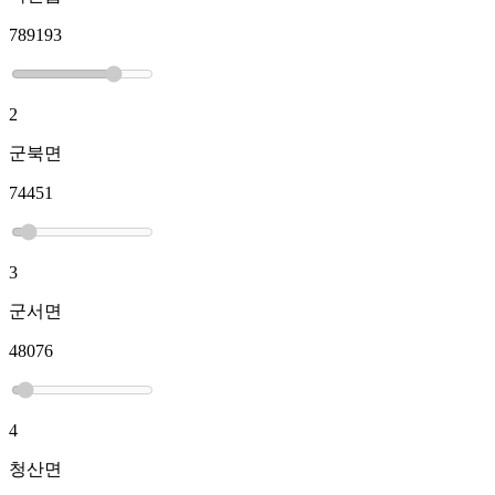
789193
2
군북면
74451
3
군서면
48076
4
청산면