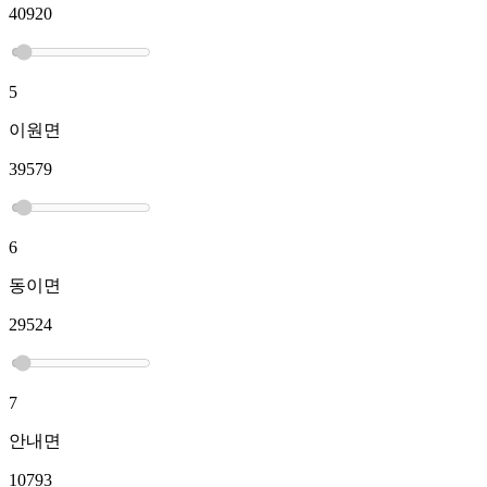
40920
5
이원면
39579
6
동이면
29524
7
안내면
10793