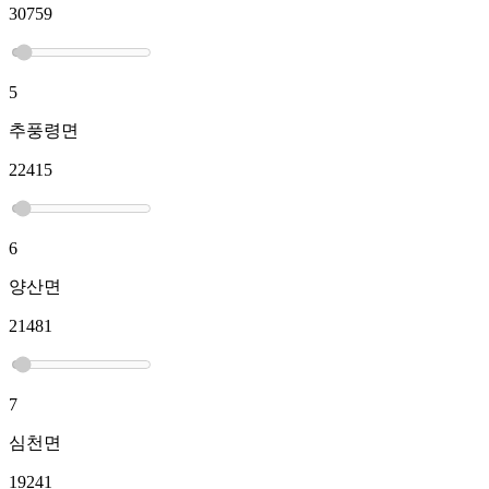
30759
5
추풍령면
22415
6
양산면
21481
7
심천면
19241