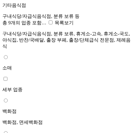
기타음식점
구내식당/자급식음식점, 분류 보류 등
총 9개의 업종 포함…
목록보기
구내식당/자급식음식점, 분류 보류, 휴게소-고속, 휴게소-국도,
야식집, 반찬/국배달, 출장 부페, 출장/단체급식 전문점, 제례음
식
소매
세부 업종
백화점
백화점, 면세백화점