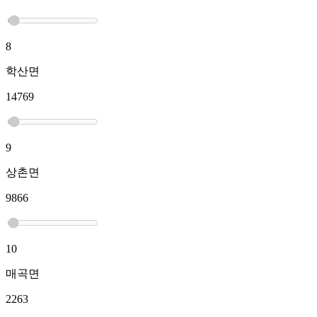
8
학산면
14769
9
상촌면
9866
10
매곡면
2263