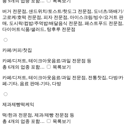
총 9개의 업종 포함…
목록보기
버거 전문점, 샌드위치/토스트/핫도그 전문점, 도너츠/꽈배기/
고로케/호떡 전문점, 피자 전문점, 아이스크림/빙수/요거트 판
매, 도시락/컵밥/주먹밥/배달음식 전문점, 패스트푸드 전문점,
다이어트식품/샐러드, 탕후루 전문점
카페/커피/찻집
카페/디저트, 테이크아웃음료/과일 전문점 등
총 6개의 업종 포함…
목록보기
카페/디저트, 테이크아웃음료/과일 전문점, 전통찻집, 다방/카
페-기타, 음료 판매-기타, 다방
제과제빵떡케익
떡/한과 전문점, 제과/제빵 전문점 등
총 4개의 업종 포함…
목록보기