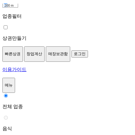
200 m
업종필터
상권만들기
빠른상권
창업계산
매장보관함
로그인
이용가이드
메뉴
전체 업종
음식