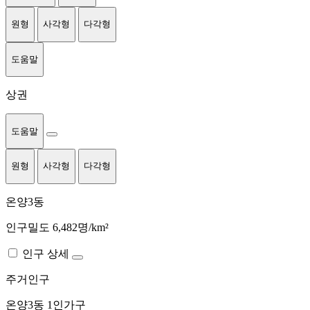
원형
사각형
다각형
도움말
상권
도움말
원형
사각형
다각형
온양3동
인구밀도 6,482명/km²
인구 상세
주거인구
온양3동
1인가구