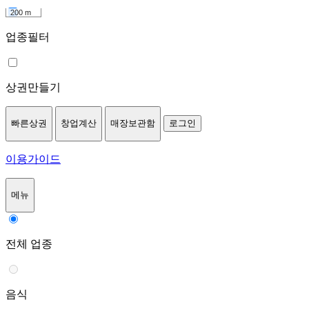
200 m
업종필터
상권만들기
빠른상권
창업계산
매장보관함
로그인
이용가이드
메뉴
전체 업종
음식