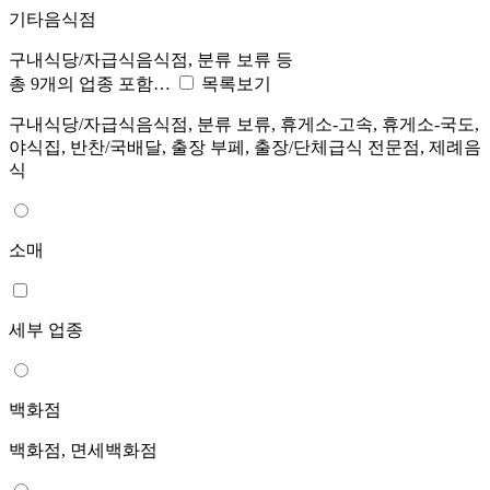
기타음식점
구내식당/자급식음식점, 분류 보류 등
총 9개의 업종 포함…
목록보기
구내식당/자급식음식점, 분류 보류, 휴게소-고속, 휴게소-국도,
야식집, 반찬/국배달, 출장 부페, 출장/단체급식 전문점, 제례음
식
소매
세부 업종
백화점
백화점, 면세백화점