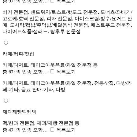
총 9개의 업종 포함…
목록보기
버거 전문점, 샌드위치/토스트/핫도그 전문점, 도너츠/꽈배기/
고로케/호떡 전문점, 피자 전문점, 아이스크림/빙수/요거트 판
매, 도시락/컵밥/주먹밥/배달음식 전문점, 패스트푸드 전문점,
다이어트식품/샐러드, 탕후루 전문점
카페/커피/찻집
카페/디저트, 테이크아웃음료/과일 전문점 등
총 6개의 업종 포함…
목록보기
카페/디저트, 테이크아웃음료/과일 전문점, 전통찻집, 다방/카
페-기타, 음료 판매-기타, 다방
제과제빵떡케익
떡/한과 전문점, 제과/제빵 전문점 등
총 4개의 업종 포함…
목록보기