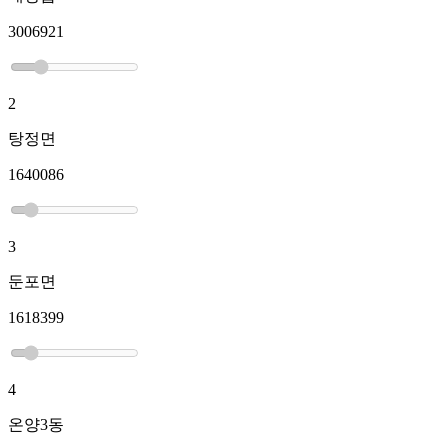
3006921
2
탕정면
1640086
3
둔포면
1618399
4
온양3동