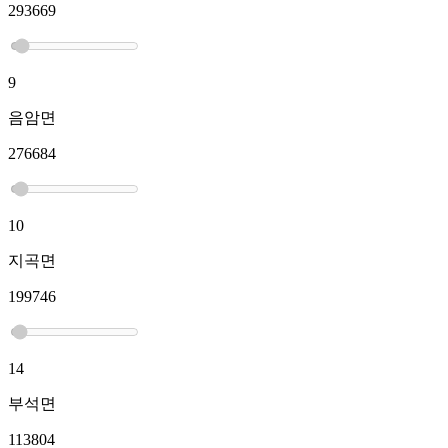
293669
9
음암면
276684
10
지곡면
199746
14
부석면
113804