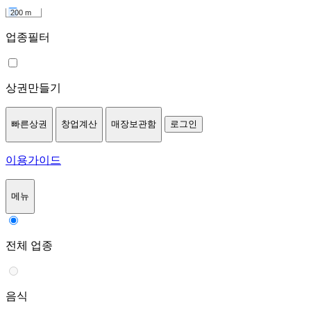
200 m
업종필터
상권만들기
빠른상권
창업계산
매장보관함
로그인
이용가이드
메뉴
전체 업종
음식