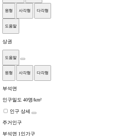
원형
사각형
다각형
도움말
상권
도움말
원형
사각형
다각형
부석면
인구밀도 40명/km²
인구 상세
주거인구
부석면
1인가구