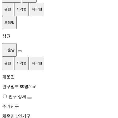
원형
사각형
다각형
도움말
상권
도움말
원형
사각형
다각형
채운면
인구밀도 99명/km²
인구 상세
주거인구
채운면
1인가구