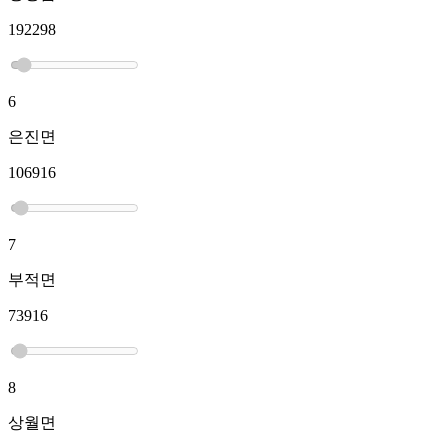
192298
6
은진면
106916
7
부적면
73916
8
상월면