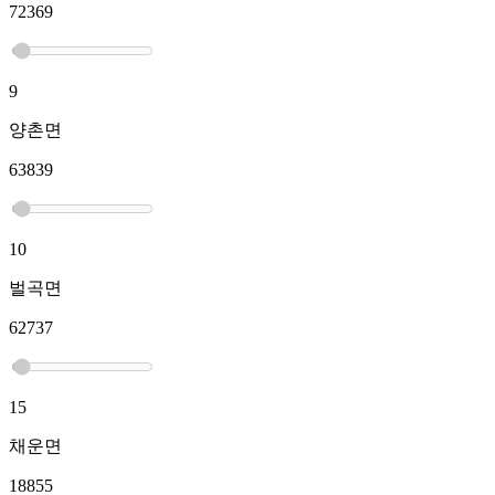
72369
9
양촌면
63839
10
벌곡면
62737
15
채운면
18855