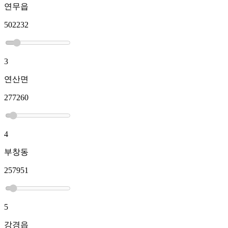
연무읍
502232
3
연산면
277260
4
부창동
257951
5
강경읍