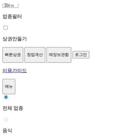
200 m
업종필터
상권만들기
빠른상권
창업계산
매장보관함
로그인
이용가이드
메뉴
전체 업종
음식