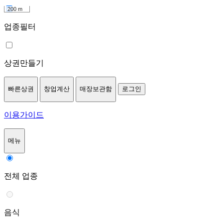
200 m
업종필터
상권만들기
빠른상권
창업계산
매장보관함
로그인
이용가이드
메뉴
전체 업종
음식