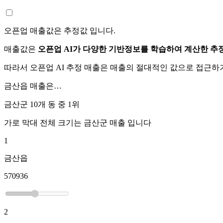
오픈업 매출값은 추정값 입니다.
매출값은
오픈업 AI가 다양한 기반정보를 학습하여 계산한 추
따라서 오픈업 AI 추정 매출은 매출의 절대적인 값으로 접근
금산읍
매출은…
금산군 10개 동 중
1위
가로 막대 전체 크기는
금산군
매출 입니다
1
금산읍
570936
2