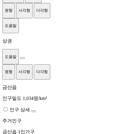
원형
사각형
다각형
도움말
상권
도움말
원형
사각형
다각형
금산읍
인구밀도 1,034명/km²
인구 상세
주거인구
금산읍
1인가구