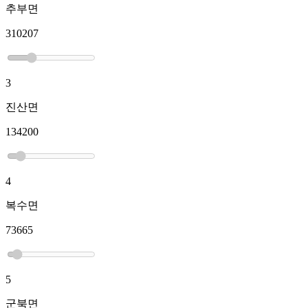
추부면
310207
3
진산면
134200
4
복수면
73665
5
군북면