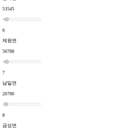
53545
6
제원면
50788
7
남일면
20780
8
금성면