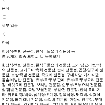
음식
세부 업종
한식
한정식/백반 전문점, 한식국물요리 전문점 등
총 36개의 업종 포함…
목록보기
한정식/백반 전문점, 한식국물요리 전문점, 오리/닭요리/탕/백
숙 전문점, 고기구이/육회 전문점, 순대 전문점, 곱창/양구이 전
문점, 보쌈/족발 전문점, 죽요리 전문점, 구내식당, 기사식당,
돌솥/비빔밥 전문점, 유부/묵/두부 판매, 유부/묵/두부요리 전문
점, 버섯요리 전문점, 보리밥 전문점, 순두부/두부요리 전문점,
쌈/쌈밥 전문점, 족발/보쌈전문, 부침/전 전문점, 한식 요리-기
타, 닭요리/탕/백숙, 삼계탕/초계탕, 정육식당, 닭갈비, 삼겹살
전문점, 돼지갈비 전문점, 소갈비 전문점, 한정식 전문점, 부대
찌개 전문점, 김치찌개 전문점, 고기 뷔페, 오리/닭요리 전문점,