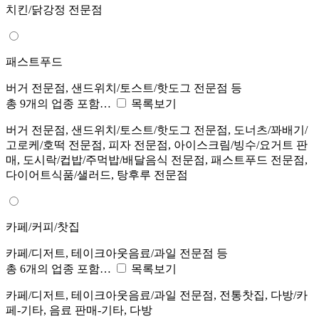
치킨/닭강정 전문점
패스트푸드
버거 전문점, 샌드위치/토스트/핫도그 전문점 등
총 9개의 업종 포함…
목록보기
버거 전문점, 샌드위치/토스트/핫도그 전문점, 도너츠/꽈배기/
고로케/호떡 전문점, 피자 전문점, 아이스크림/빙수/요거트 판
매, 도시락/컵밥/주먹밥/배달음식 전문점, 패스트푸드 전문점,
다이어트식품/샐러드, 탕후루 전문점
카페/커피/찻집
카페/디저트, 테이크아웃음료/과일 전문점 등
총 6개의 업종 포함…
목록보기
카페/디저트, 테이크아웃음료/과일 전문점, 전통찻집, 다방/카
페-기타, 음료 판매-기타, 다방