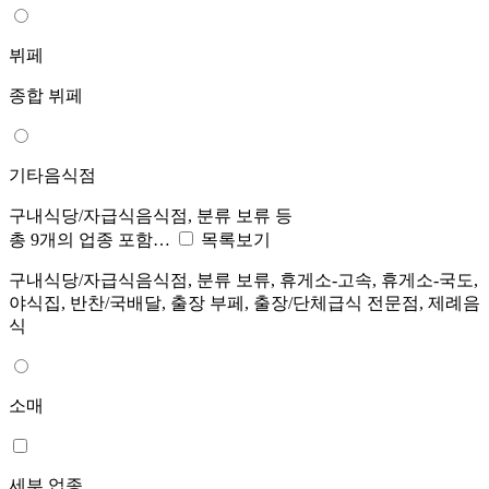
뷔페
종합 뷔페
기타음식점
구내식당/자급식음식점, 분류 보류 등
총 9개의 업종 포함…
목록보기
구내식당/자급식음식점, 분류 보류, 휴게소-고속, 휴게소-국도,
야식집, 반찬/국배달, 출장 부페, 출장/단체급식 전문점, 제례음
식
소매
세부 업종