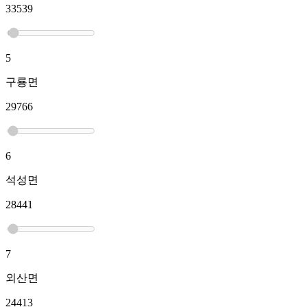
33539
5
구룡면
29766
6
석성면
28441
7
외산면
24413