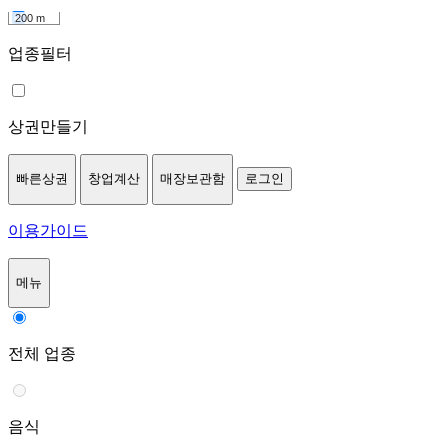
200 m
업종필터
상권만들기
빠른상권
창업계산
매장보관함
로그인
이용가이드
메뉴
전체 업종
음식