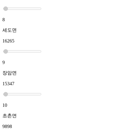
8
세도면
16265
9
장암면
15347
10
초촌면
9898