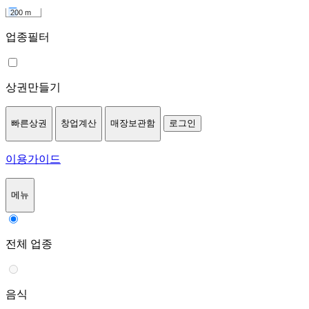
200 m
업종필터
상권만들기
빠른상권
창업계산
매장보관함
로그인
이용가이드
메뉴
전체 업종
음식