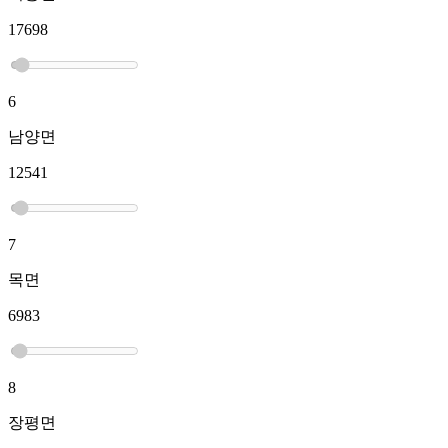
17698
6
남양면
12541
7
목면
6983
8
장평면