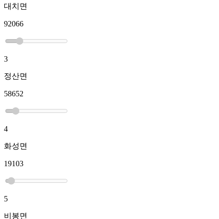
대치면
92066
3
정산면
58652
4
화성면
19103
5
비봉면