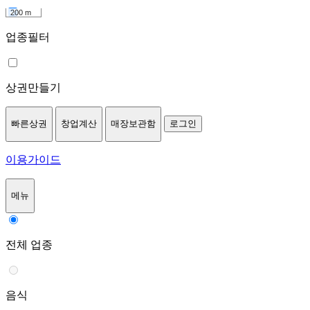
200 m
업종필터
상권만들기
빠른상권
창업계산
매장보관함
로그인
이용가이드
메뉴
전체 업종
음식