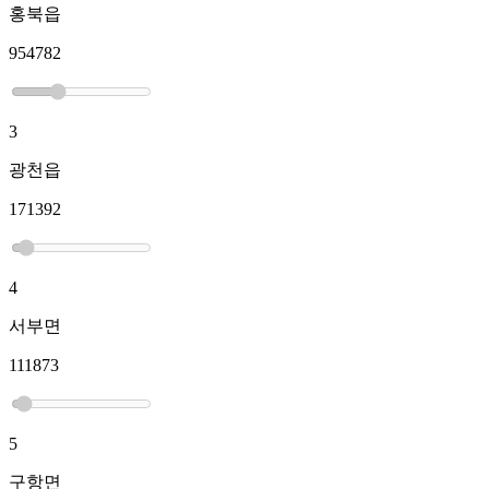
홍북읍
954782
3
광천읍
171392
4
서부면
111873
5
구항면