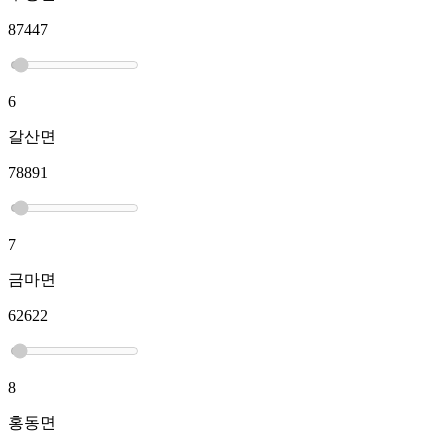
87447
6
갈산면
78891
7
금마면
62622
8
홍동면