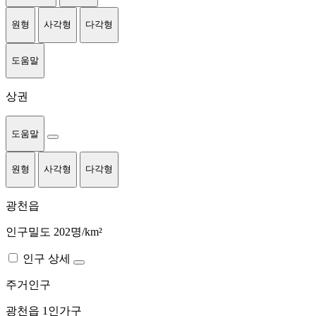
원형
사각형
다각형
도움말
상권
도움말
원형
사각형
다각형
광천읍
인구밀도 202명/km²
인구 상세
주거인구
광천읍
1인가구