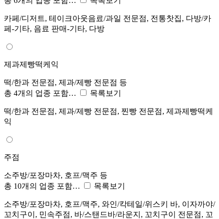
총 6개의 업종 포함…
목록보기
카페/디저트, 테이크아웃음료/과일 전문점, 전통찻집, 다방/카
페-기타, 음료 판매-기타, 다방
제과제빵떡케익
떡/한과 전문점, 제과/제빵 전문점 등
총 4개의 업종 포함…
목록보기
떡/한과 전문점, 제과/제빵 전문점, 찐빵 전문점, 제과제빵떡케
익
주점
소주방/포장마차, 호프/맥주 등
총 10개의 업종 포함…
목록보기
소주방/포장마차, 호프/맥주, 와인/칵테일/위스키 바, 이자까야/
꼬치구이, 민속주점, 바/스탠드바/라운지, 꼬치구이 전문점, 꼬