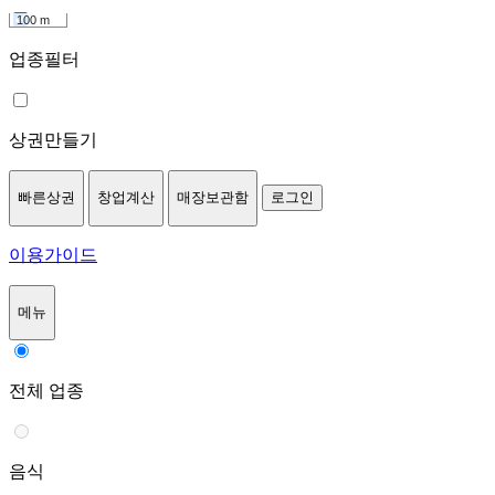
100 m
업종필터
상권만들기
빠른상권
창업계산
매장보관함
로그인
이용가이드
메뉴
전체 업종
음식