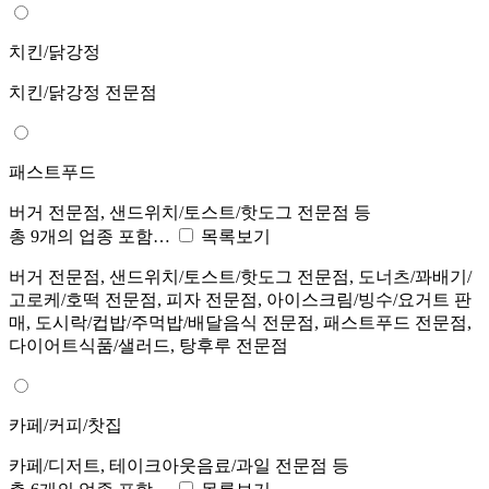
치킨/닭강정
치킨/닭강정 전문점
패스트푸드
버거 전문점, 샌드위치/토스트/핫도그 전문점 등
총 9개의 업종 포함…
목록보기
버거 전문점, 샌드위치/토스트/핫도그 전문점, 도너츠/꽈배기/
고로케/호떡 전문점, 피자 전문점, 아이스크림/빙수/요거트 판
매, 도시락/컵밥/주먹밥/배달음식 전문점, 패스트푸드 전문점,
다이어트식품/샐러드, 탕후루 전문점
카페/커피/찻집
카페/디저트, 테이크아웃음료/과일 전문점 등