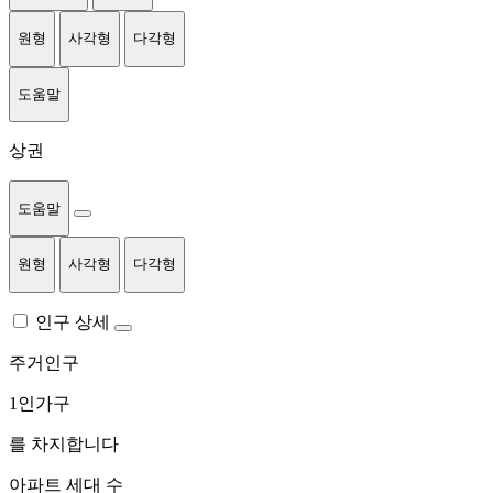
원형
사각형
다각형
도움말
상권
도움말
원형
사각형
다각형
인구 상세
주거인구
1인가구
를 차지합니다
아파트 세대 수