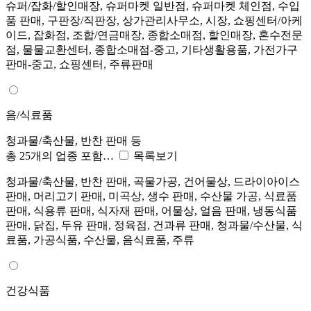
슈퍼/잡화/할인매장, 슈퍼마켓 일반점, 슈퍼마켓 체인점, 수입
품 판매, 구판장/직판장, 상가관리사무소, 시장, 쇼핑센터/아케
이드, 잡화점, 조합/연금매장, 종합소매점, 할인매장, 혼수전문
점, 물물교환센터, 종합소매점-중고, 기타생활용품, 가전가구
판매-중고, 쇼핑센터, 주류판매
음/식료품
청과물/축산물, 반찬 판매 등
총 25개의 업종 포함…
목록보기
청과물/축산물, 반찬 판매, 곡물가공, 건어물상, 드라이아이스
판매, 머리고기 판매, 미곡상, 생수 판매, 수산물 가공, 식료품
판매, 식용류 판매, 식자재 판매, 어물상, 얼음 판매, 냉동식품
판매, 닭집, 두유 판매, 정육점, 건과류 판매, 청과물/수산물, 식
료품, 가공식품, 수산물, 음식료품, 주류
건강식품