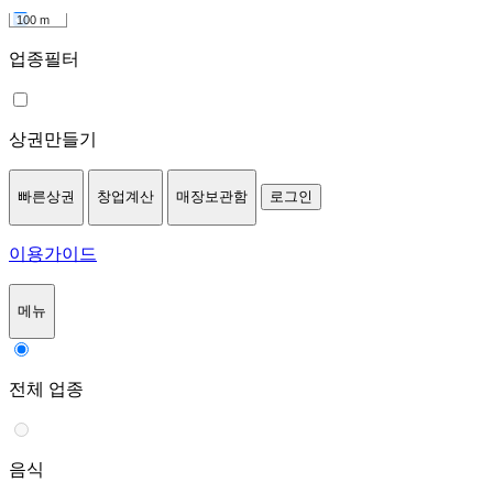
100 m
업종필터
상권만들기
빠른상권
창업계산
매장보관함
로그인
이용가이드
메뉴
전체 업종
음식