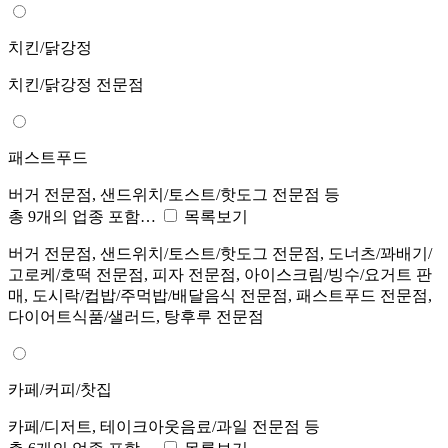
치킨/닭강정
치킨/닭강정 전문점
패스트푸드
버거 전문점, 샌드위치/토스트/핫도그 전문점 등
총 9개의 업종 포함…
목록보기
버거 전문점, 샌드위치/토스트/핫도그 전문점, 도너츠/꽈배기/
고로케/호떡 전문점, 피자 전문점, 아이스크림/빙수/요거트 판
매, 도시락/컵밥/주먹밥/배달음식 전문점, 패스트푸드 전문점,
다이어트식품/샐러드, 탕후루 전문점
카페/커피/찻집
카페/디저트, 테이크아웃음료/과일 전문점 등