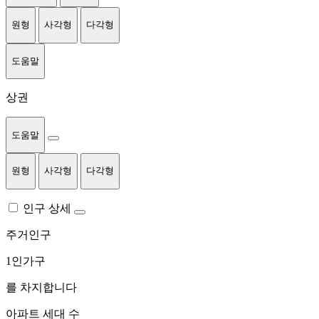
원형
사각형
다각형
도움말
상권
도움말
원형
사각형
다각형
인구 상세
주거인구
1인가구
를 차지합니다
아파트 세대 수