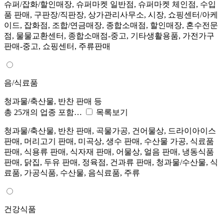
슈퍼/잡화/할인매장, 슈퍼마켓 일반점, 슈퍼마켓 체인점, 수입
품 판매, 구판장/직판장, 상가관리사무소, 시장, 쇼핑센터/아케
이드, 잡화점, 조합/연금매장, 종합소매점, 할인매장, 혼수전문
점, 물물교환센터, 종합소매점-중고, 기타생활용품, 가전가구
판매-중고, 쇼핑센터, 주류판매
음/식료품
청과물/축산물, 반찬 판매 등
총 25개의 업종 포함…
목록보기
청과물/축산물, 반찬 판매, 곡물가공, 건어물상, 드라이아이스
판매, 머리고기 판매, 미곡상, 생수 판매, 수산물 가공, 식료품
판매, 식용류 판매, 식자재 판매, 어물상, 얼음 판매, 냉동식품
판매, 닭집, 두유 판매, 정육점, 건과류 판매, 청과물/수산물, 식
료품, 가공식품, 수산물, 음식료품, 주류
건강식품