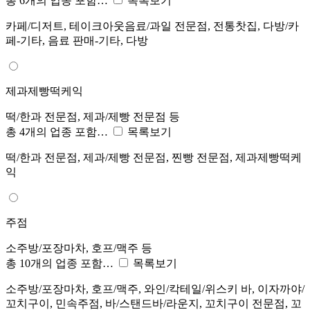
총 6개의 업종 포함…
목록보기
카페/디저트, 테이크아웃음료/과일 전문점, 전통찻집, 다방/카
페-기타, 음료 판매-기타, 다방
제과제빵떡케익
떡/한과 전문점, 제과/제빵 전문점 등
총 4개의 업종 포함…
목록보기
떡/한과 전문점, 제과/제빵 전문점, 찐빵 전문점, 제과제빵떡케
익
주점
소주방/포장마차, 호프/맥주 등
총 10개의 업종 포함…
목록보기
소주방/포장마차, 호프/맥주, 와인/칵테일/위스키 바, 이자까야/
꼬치구이, 민속주점, 바/스탠드바/라운지, 꼬치구이 전문점, 꼬