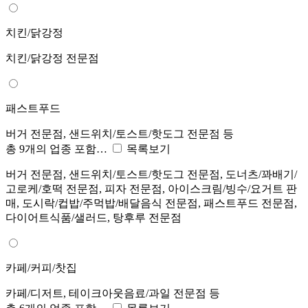
치킨/닭강정
치킨/닭강정 전문점
패스트푸드
버거 전문점, 샌드위치/토스트/핫도그 전문점 등
총 9개의 업종 포함…
목록보기
버거 전문점, 샌드위치/토스트/핫도그 전문점, 도너츠/꽈배기/
고로케/호떡 전문점, 피자 전문점, 아이스크림/빙수/요거트 판
매, 도시락/컵밥/주먹밥/배달음식 전문점, 패스트푸드 전문점,
다이어트식품/샐러드, 탕후루 전문점
카페/커피/찻집
카페/디저트, 테이크아웃음료/과일 전문점 등