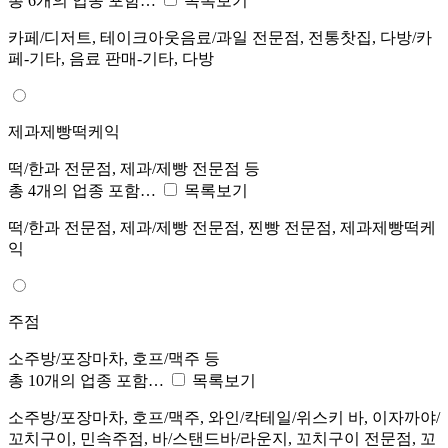
총 6개의 업종 포함…
목록보기
카페/디저트, 테이크아웃음료/과일 전문점, 전통찻집, 다방/카
페-기타, 음료 판매-기타, 다방
제과제빵떡케익
떡/한과 전문점, 제과/제빵 전문점 등
총 4개의 업종 포함…
목록보기
떡/한과 전문점, 제과/제빵 전문점, 찐빵 전문점, 제과제빵떡케
익
주점
소주방/포장마차, 호프/맥주 등
총 10개의 업종 포함…
목록보기
소주방/포장마차, 호프/맥주, 와인/칵테일/위스키 바, 이자까야/
꼬치구이, 민속주점, 바/스탠드바/라운지, 꼬치구이 전문점, 꼬