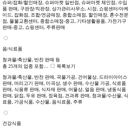
슈퍼/잡화/할인매장, 슈퍼마켓 일반점, 슈퍼마켓 체인점, 수입
품 판매, 구판장/직판장, 상가관리사무소, 시장, 쇼핑센터/아케
이드, 잡화점, 조합/연금매장, 종합소매점, 할인매장, 혼수전문
점, 물물교환센터, 종합소매점-중고, 기타생활용품, 가전가구
판매-중고, 쇼핑센터, 주류판매
음/식료품
청과물/축산물, 반찬 판매 등
총 25개의 업종 포함…
목록보기
청과물/축산물, 반찬 판매, 곡물가공, 건어물상, 드라이아이스
판매, 머리고기 판매, 미곡상, 생수 판매, 수산물 가공, 식료품
판매, 식용류 판매, 식자재 판매, 어물상, 얼음 판매, 냉동식품
판매, 닭집, 두유 판매, 정육점, 건과류 판매, 청과물/수산물, 식
료품, 가공식품, 수산물, 음식료품, 주류
건강식품