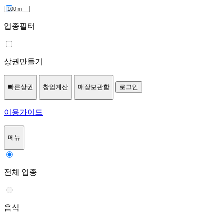
100 m
업종필터
상권만들기
빠른상권
창업계산
매장보관함
로그인
이용가이드
메뉴
전체 업종
음식