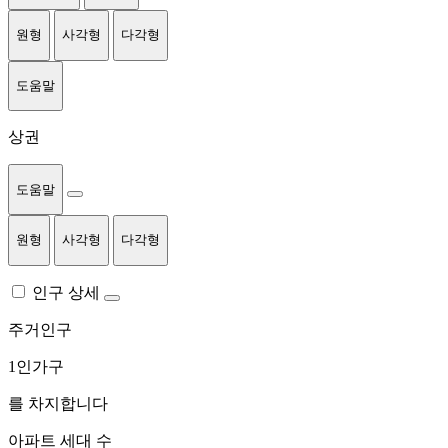
원형
사각형
다각형
도움말
상권
도움말
원형
사각형
다각형
인구 상세
주거인구
1인가구
를 차지합니다
아파트 세대 수