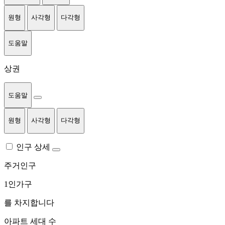
원형
사각형
다각형
도움말
상권
도움말
원형
사각형
다각형
인구 상세
주거인구
1인가구
를 차지합니다
아파트 세대 수