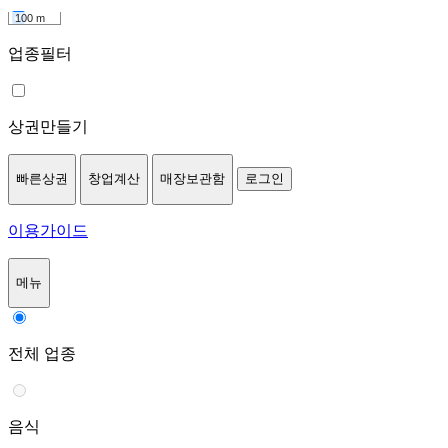
100 m
업종필터
상권만들기
빠른상권
창업계산
매장보관함
로그인
이용가이드
메뉴
전체 업종
음식