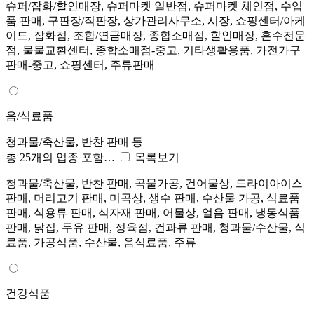
슈퍼/잡화/할인매장, 슈퍼마켓 일반점, 슈퍼마켓 체인점, 수입
품 판매, 구판장/직판장, 상가관리사무소, 시장, 쇼핑센터/아케
이드, 잡화점, 조합/연금매장, 종합소매점, 할인매장, 혼수전문
점, 물물교환센터, 종합소매점-중고, 기타생활용품, 가전가구
판매-중고, 쇼핑센터, 주류판매
음/식료품
청과물/축산물, 반찬 판매 등
총 25개의 업종 포함…
목록보기
청과물/축산물, 반찬 판매, 곡물가공, 건어물상, 드라이아이스
판매, 머리고기 판매, 미곡상, 생수 판매, 수산물 가공, 식료품
판매, 식용류 판매, 식자재 판매, 어물상, 얼음 판매, 냉동식품
판매, 닭집, 두유 판매, 정육점, 건과류 판매, 청과물/수산물, 식
료품, 가공식품, 수산물, 음식료품, 주류
건강식품