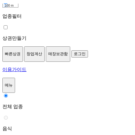
100 m
업종필터
상권만들기
빠른상권
창업계산
매장보관함
로그인
이용가이드
메뉴
전체 업종
음식