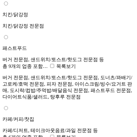
치킨/닭강정
치킨/닭강정 전문점
패스트푸드
버거 전문점, 샌드위치/토스트/핫도그 전문점 등
총 9개의 업종 포함…
목록보기
버거 전문점, 샌드위치/토스트/핫도그 전문점, 도너츠/꽈배기/
고로케/호떡 전문점, 피자 전문점, 아이스크림/빙수/요거트 판
매, 도시락/컵밥/주먹밥/배달음식 전문점, 패스트푸드 전문점,
다이어트식품/샐러드, 탕후루 전문점
카페/커피/찻집
카페/디저트, 테이크아웃음료/과일 전문점 등