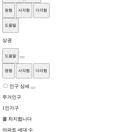
원형
사각형
다각형
도움말
상권
도움말
원형
사각형
다각형
인구 상세
주거인구
1인가구
를 차지합니다
아파트 세대 수