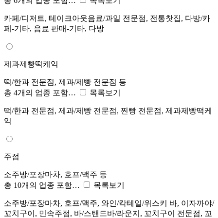
총 6개의 업종 포함…
목록보기
카페/디저트, 테이크아웃음료/과일 전문점, 전통찻집, 다방/카
페-기타, 음료 판매-기타, 다방
제과제빵떡케익
떡/한과 전문점, 제과/제빵 전문점 등
총 4개의 업종 포함…
목록보기
떡/한과 전문점, 제과/제빵 전문점, 찐빵 전문점, 제과제빵떡케
익
주점
소주방/포장마차, 호프/맥주 등
총 10개의 업종 포함…
목록보기
소주방/포장마차, 호프/맥주, 와인/칵테일/위스키 바, 이자까야/
꼬치구이, 민속주점, 바/스탠드바/라운지, 꼬치구이 전문점, 꼬