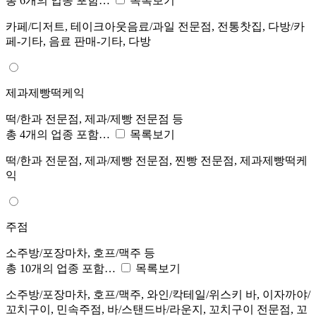
총 6개의 업종 포함…
목록보기
카페/디저트, 테이크아웃음료/과일 전문점, 전통찻집, 다방/카
페-기타, 음료 판매-기타, 다방
제과제빵떡케익
떡/한과 전문점, 제과/제빵 전문점 등
총 4개의 업종 포함…
목록보기
떡/한과 전문점, 제과/제빵 전문점, 찐빵 전문점, 제과제빵떡케
익
주점
소주방/포장마차, 호프/맥주 등
총 10개의 업종 포함…
목록보기
소주방/포장마차, 호프/맥주, 와인/칵테일/위스키 바, 이자까야/
꼬치구이, 민속주점, 바/스탠드바/라운지, 꼬치구이 전문점, 꼬