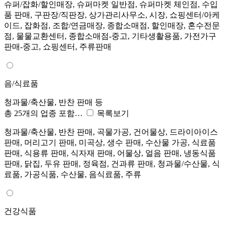
슈퍼/잡화/할인매장, 슈퍼마켓 일반점, 슈퍼마켓 체인점, 수입
품 판매, 구판장/직판장, 상가관리사무소, 시장, 쇼핑센터/아케
이드, 잡화점, 조합/연금매장, 종합소매점, 할인매장, 혼수전문
점, 물물교환센터, 종합소매점-중고, 기타생활용품, 가전가구
판매-중고, 쇼핑센터, 주류판매
음/식료품
청과물/축산물, 반찬 판매 등
총 25개의 업종 포함…
목록보기
청과물/축산물, 반찬 판매, 곡물가공, 건어물상, 드라이아이스
판매, 머리고기 판매, 미곡상, 생수 판매, 수산물 가공, 식료품
판매, 식용류 판매, 식자재 판매, 어물상, 얼음 판매, 냉동식품
판매, 닭집, 두유 판매, 정육점, 건과류 판매, 청과물/수산물, 식
료품, 가공식품, 수산물, 음식료품, 주류
건강식품