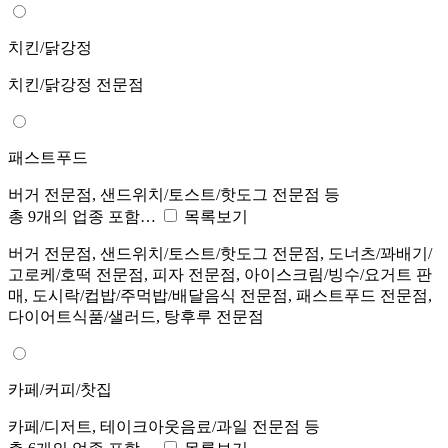
치킨/닭강정
치킨/닭강정 전문점
패스트푸드
버거 전문점, 샌드위치/토스트/핫도그 전문점 등
총 9개의 업종 포함…
목록보기
버거 전문점, 샌드위치/토스트/핫도그 전문점, 도너츠/꽈배기/
고로케/호떡 전문점, 피자 전문점, 아이스크림/빙수/요거트 판
매, 도시락/컵밥/주먹밥/배달음식 전문점, 패스트푸드 전문점,
다이어트식품/샐러드, 탕후루 전문점
카페/커피/찻집
카페/디저트, 테이크아웃음료/과일 전문점 등