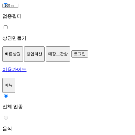
100 m
업종필터
상권만들기
빠른상권
창업계산
매장보관함
로그인
이용가이드
메뉴
전체 업종
음식