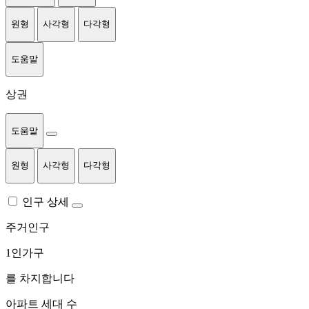
원형
사각형
다각형
도움말
상권
도움말
원형
사각형
다각형
인구 상세
주거인구
1인가구
를 차지합니다
아파트 세대 수