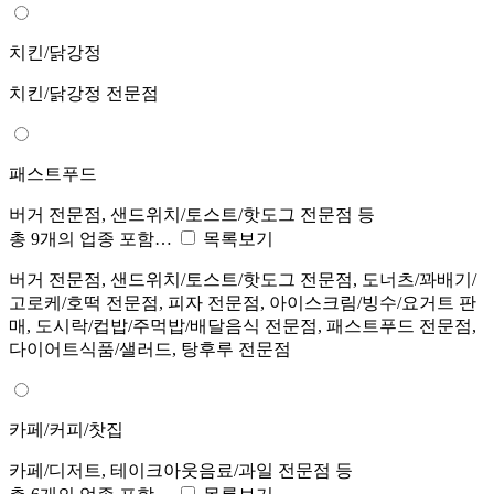
치킨/닭강정
치킨/닭강정 전문점
패스트푸드
버거 전문점, 샌드위치/토스트/핫도그 전문점 등
총 9개의 업종 포함…
목록보기
버거 전문점, 샌드위치/토스트/핫도그 전문점, 도너츠/꽈배기/
고로케/호떡 전문점, 피자 전문점, 아이스크림/빙수/요거트 판
매, 도시락/컵밥/주먹밥/배달음식 전문점, 패스트푸드 전문점,
다이어트식품/샐러드, 탕후루 전문점
카페/커피/찻집
카페/디저트, 테이크아웃음료/과일 전문점 등