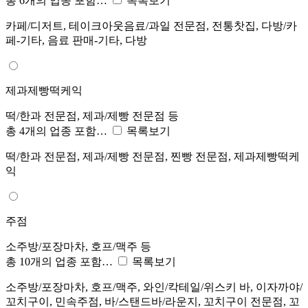
총 6개의 업종 포함…
목록보기
카페/디저트, 테이크아웃음료/과일 전문점, 전통찻집, 다방/카
페-기타, 음료 판매-기타, 다방
제과제빵떡케익
떡/한과 전문점, 제과/제빵 전문점 등
총 4개의 업종 포함…
목록보기
떡/한과 전문점, 제과/제빵 전문점, 찐빵 전문점, 제과제빵떡케
익
주점
소주방/포장마차, 호프/맥주 등
총 10개의 업종 포함…
목록보기
소주방/포장마차, 호프/맥주, 와인/칵테일/위스키 바, 이자까야/
꼬치구이, 민속주점, 바/스탠드바/라운지, 꼬치구이 전문점, 꼬