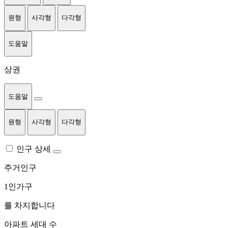
원형
사각형
다각형
도움말
상권
도움말
원형
사각형
다각형
인구 상세
주거인구
1인가구
를 차지합니다
아파트 세대 수