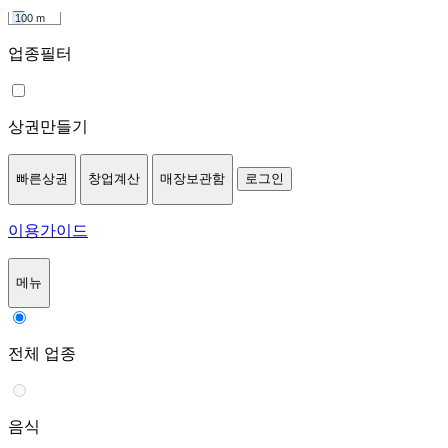
100 m
업종필터
상권만들기
빠른상권
창업계산
매장보관함
로그인
이용가이드
메뉴
전체 업종
음식