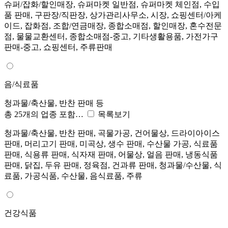
슈퍼/잡화/할인매장, 슈퍼마켓 일반점, 슈퍼마켓 체인점, 수입
품 판매, 구판장/직판장, 상가관리사무소, 시장, 쇼핑센터/아케
이드, 잡화점, 조합/연금매장, 종합소매점, 할인매장, 혼수전문
점, 물물교환센터, 종합소매점-중고, 기타생활용품, 가전가구
판매-중고, 쇼핑센터, 주류판매
음/식료품
청과물/축산물, 반찬 판매 등
총 25개의 업종 포함…
목록보기
청과물/축산물, 반찬 판매, 곡물가공, 건어물상, 드라이아이스
판매, 머리고기 판매, 미곡상, 생수 판매, 수산물 가공, 식료품
판매, 식용류 판매, 식자재 판매, 어물상, 얼음 판매, 냉동식품
판매, 닭집, 두유 판매, 정육점, 건과류 판매, 청과물/수산물, 식
료품, 가공식품, 수산물, 음식료품, 주류
건강식품