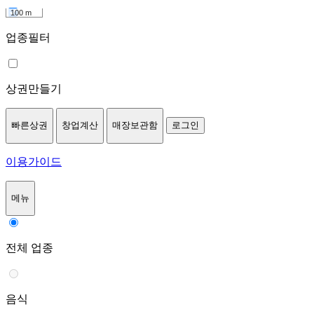
100 m
업종필터
상권만들기
빠른상권
창업계산
매장보관함
로그인
이용가이드
메뉴
전체 업종
음식