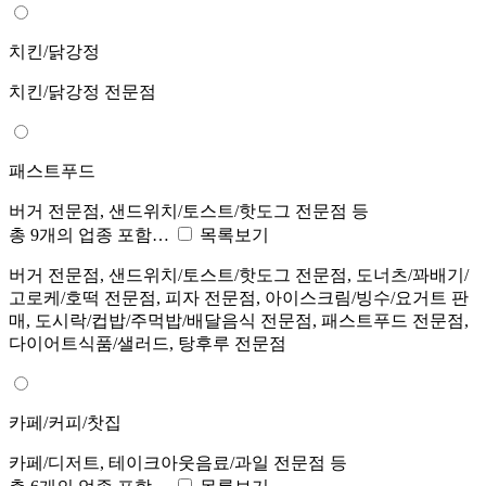
치킨/닭강정
치킨/닭강정 전문점
패스트푸드
버거 전문점, 샌드위치/토스트/핫도그 전문점 등
총 9개의 업종 포함…
목록보기
버거 전문점, 샌드위치/토스트/핫도그 전문점, 도너츠/꽈배기/
고로케/호떡 전문점, 피자 전문점, 아이스크림/빙수/요거트 판
매, 도시락/컵밥/주먹밥/배달음식 전문점, 패스트푸드 전문점,
다이어트식품/샐러드, 탕후루 전문점
카페/커피/찻집
카페/디저트, 테이크아웃음료/과일 전문점 등