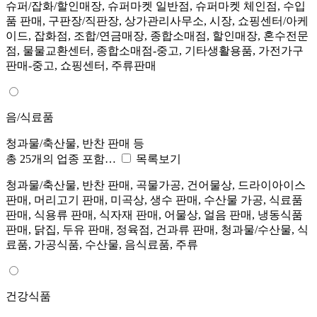
슈퍼/잡화/할인매장, 슈퍼마켓 일반점, 슈퍼마켓 체인점, 수입
품 판매, 구판장/직판장, 상가관리사무소, 시장, 쇼핑센터/아케
이드, 잡화점, 조합/연금매장, 종합소매점, 할인매장, 혼수전문
점, 물물교환센터, 종합소매점-중고, 기타생활용품, 가전가구
판매-중고, 쇼핑센터, 주류판매
음/식료품
청과물/축산물, 반찬 판매 등
총 25개의 업종 포함…
목록보기
청과물/축산물, 반찬 판매, 곡물가공, 건어물상, 드라이아이스
판매, 머리고기 판매, 미곡상, 생수 판매, 수산물 가공, 식료품
판매, 식용류 판매, 식자재 판매, 어물상, 얼음 판매, 냉동식품
판매, 닭집, 두유 판매, 정육점, 건과류 판매, 청과물/수산물, 식
료품, 가공식품, 수산물, 음식료품, 주류
건강식품