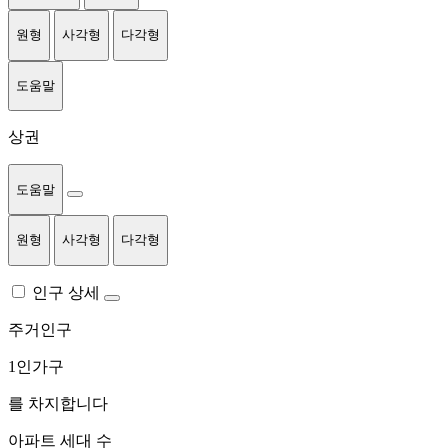
원형
사각형
다각형
도움말
상권
도움말
원형
사각형
다각형
인구 상세
주거인구
1인가구
를 차지합니다
아파트 세대 수