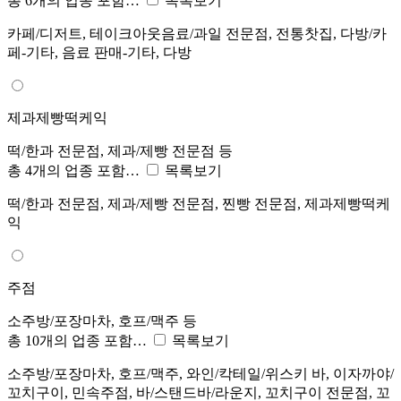
총 6개의 업종 포함…
목록보기
카페/디저트, 테이크아웃음료/과일 전문점, 전통찻집, 다방/카
페-기타, 음료 판매-기타, 다방
제과제빵떡케익
떡/한과 전문점, 제과/제빵 전문점 등
총 4개의 업종 포함…
목록보기
떡/한과 전문점, 제과/제빵 전문점, 찐빵 전문점, 제과제빵떡케
익
주점
소주방/포장마차, 호프/맥주 등
총 10개의 업종 포함…
목록보기
소주방/포장마차, 호프/맥주, 와인/칵테일/위스키 바, 이자까야/
꼬치구이, 민속주점, 바/스탠드바/라운지, 꼬치구이 전문점, 꼬