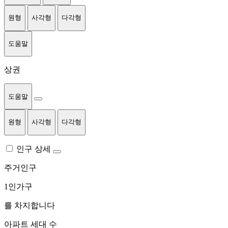
원형
사각형
다각형
도움말
상권
도움말
원형
사각형
다각형
인구 상세
주거인구
1인가구
를 차지합니다
아파트 세대 수