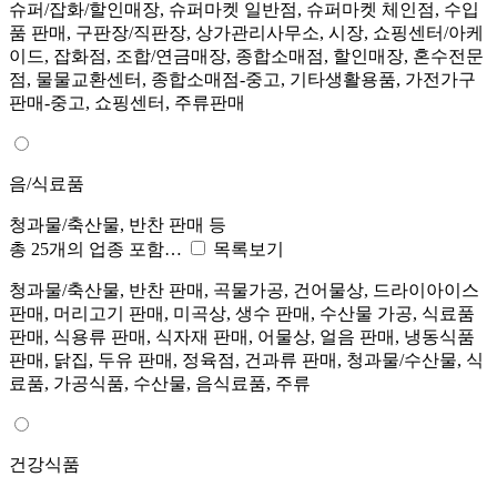
슈퍼/잡화/할인매장, 슈퍼마켓 일반점, 슈퍼마켓 체인점, 수입
품 판매, 구판장/직판장, 상가관리사무소, 시장, 쇼핑센터/아케
이드, 잡화점, 조합/연금매장, 종합소매점, 할인매장, 혼수전문
점, 물물교환센터, 종합소매점-중고, 기타생활용품, 가전가구
판매-중고, 쇼핑센터, 주류판매
음/식료품
청과물/축산물, 반찬 판매 등
총 25개의 업종 포함…
목록보기
청과물/축산물, 반찬 판매, 곡물가공, 건어물상, 드라이아이스
판매, 머리고기 판매, 미곡상, 생수 판매, 수산물 가공, 식료품
판매, 식용류 판매, 식자재 판매, 어물상, 얼음 판매, 냉동식품
판매, 닭집, 두유 판매, 정육점, 건과류 판매, 청과물/수산물, 식
료품, 가공식품, 수산물, 음식료품, 주류
건강식품