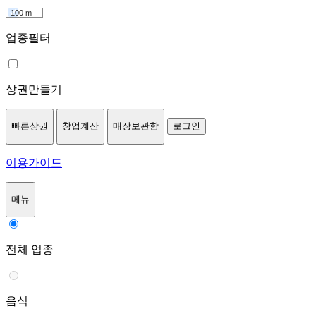
100 m
업종필터
상권만들기
빠른상권
창업계산
매장보관함
로그인
이용가이드
메뉴
전체 업종
음식