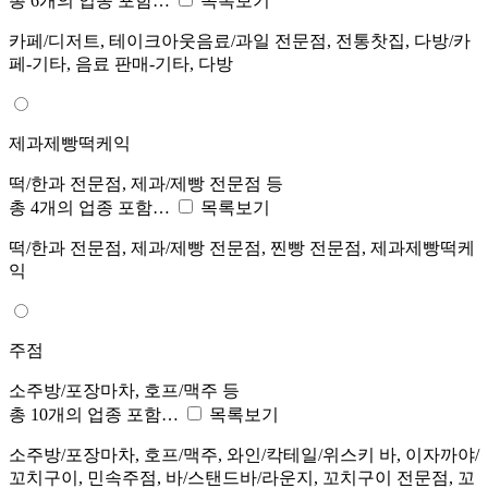
총 6개의 업종 포함…
목록보기
카페/디저트, 테이크아웃음료/과일 전문점, 전통찻집, 다방/카
페-기타, 음료 판매-기타, 다방
제과제빵떡케익
떡/한과 전문점, 제과/제빵 전문점 등
총 4개의 업종 포함…
목록보기
떡/한과 전문점, 제과/제빵 전문점, 찐빵 전문점, 제과제빵떡케
익
주점
소주방/포장마차, 호프/맥주 등
총 10개의 업종 포함…
목록보기
소주방/포장마차, 호프/맥주, 와인/칵테일/위스키 바, 이자까야/
꼬치구이, 민속주점, 바/스탠드바/라운지, 꼬치구이 전문점, 꼬