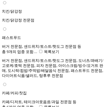
치킨/닭강정
치킨/닭강정 전문점
패스트푸드
버거 전문점, 샌드위치/토스트/핫도그 전문점 등
총 9개의 업종 포함…
목록보기
버거 전문점, 샌드위치/토스트/핫도그 전문점, 도너츠/꽈배기/
고로케/호떡 전문점, 피자 전문점, 아이스크림/빙수/요거트 판
매, 도시락/컵밥/주먹밥/배달음식 전문점, 패스트푸드 전문점,
다이어트식품/샐러드, 탕후루 전문점
카페/커피/찻집
카페/디저트, 테이크아웃음료/과일 전문점 등