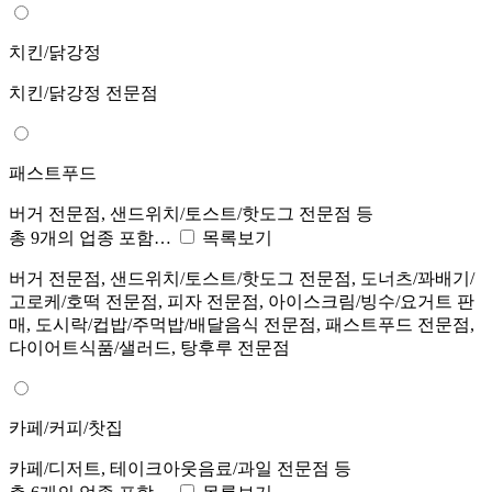
치킨/닭강정
치킨/닭강정 전문점
패스트푸드
버거 전문점, 샌드위치/토스트/핫도그 전문점 등
총 9개의 업종 포함…
목록보기
버거 전문점, 샌드위치/토스트/핫도그 전문점, 도너츠/꽈배기/
고로케/호떡 전문점, 피자 전문점, 아이스크림/빙수/요거트 판
매, 도시락/컵밥/주먹밥/배달음식 전문점, 패스트푸드 전문점,
다이어트식품/샐러드, 탕후루 전문점
카페/커피/찻집
카페/디저트, 테이크아웃음료/과일 전문점 등