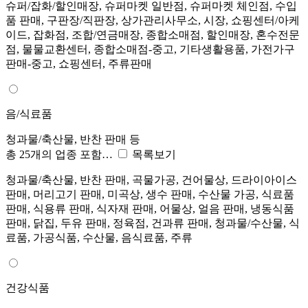
슈퍼/잡화/할인매장, 슈퍼마켓 일반점, 슈퍼마켓 체인점, 수입
품 판매, 구판장/직판장, 상가관리사무소, 시장, 쇼핑센터/아케
이드, 잡화점, 조합/연금매장, 종합소매점, 할인매장, 혼수전문
점, 물물교환센터, 종합소매점-중고, 기타생활용품, 가전가구
판매-중고, 쇼핑센터, 주류판매
음/식료품
청과물/축산물, 반찬 판매 등
총 25개의 업종 포함…
목록보기
청과물/축산물, 반찬 판매, 곡물가공, 건어물상, 드라이아이스
판매, 머리고기 판매, 미곡상, 생수 판매, 수산물 가공, 식료품
판매, 식용류 판매, 식자재 판매, 어물상, 얼음 판매, 냉동식품
판매, 닭집, 두유 판매, 정육점, 건과류 판매, 청과물/수산물, 식
료품, 가공식품, 수산물, 음식료품, 주류
건강식품