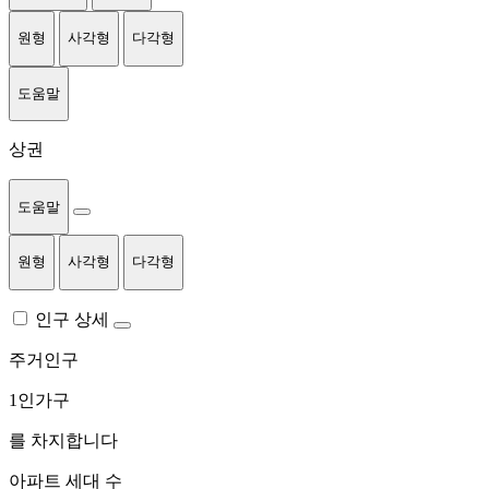
원형
사각형
다각형
도움말
상권
도움말
원형
사각형
다각형
인구 상세
주거인구
1인가구
를 차지합니다
아파트 세대 수