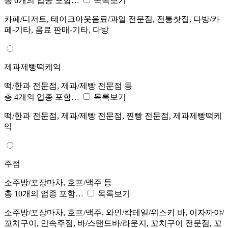
총 6개의 업종 포함…
목록보기
카페/디저트, 테이크아웃음료/과일 전문점, 전통찻집, 다방/카
페-기타, 음료 판매-기타, 다방
제과제빵떡케익
떡/한과 전문점, 제과/제빵 전문점 등
총 4개의 업종 포함…
목록보기
떡/한과 전문점, 제과/제빵 전문점, 찐빵 전문점, 제과제빵떡케
익
주점
소주방/포장마차, 호프/맥주 등
총 10개의 업종 포함…
목록보기
소주방/포장마차, 호프/맥주, 와인/칵테일/위스키 바, 이자까야/
꼬치구이, 민속주점, 바/스탠드바/라운지, 꼬치구이 전문점, 꼬