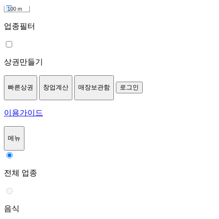
100 m
업종필터
상권만들기
빠른상권
창업계산
매장보관함
로그인
이용가이드
메뉴
전체 업종
음식