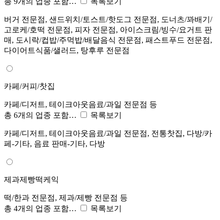
총 9개의 업종 포함…
목록보기
버거 전문점, 샌드위치/토스트/핫도그 전문점, 도너츠/꽈배기/
고로케/호떡 전문점, 피자 전문점, 아이스크림/빙수/요거트 판
매, 도시락/컵밥/주먹밥/배달음식 전문점, 패스트푸드 전문점,
다이어트식품/샐러드, 탕후루 전문점
카페/커피/찻집
카페/디저트, 테이크아웃음료/과일 전문점 등
총 6개의 업종 포함…
목록보기
카페/디저트, 테이크아웃음료/과일 전문점, 전통찻집, 다방/카
페-기타, 음료 판매-기타, 다방
제과제빵떡케익
떡/한과 전문점, 제과/제빵 전문점 등
총 4개의 업종 포함…
목록보기