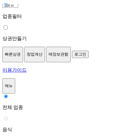
200 m
업종필터
상권만들기
빠른상권
창업계산
매장보관함
로그인
이용가이드
메뉴
전체 업종
음식