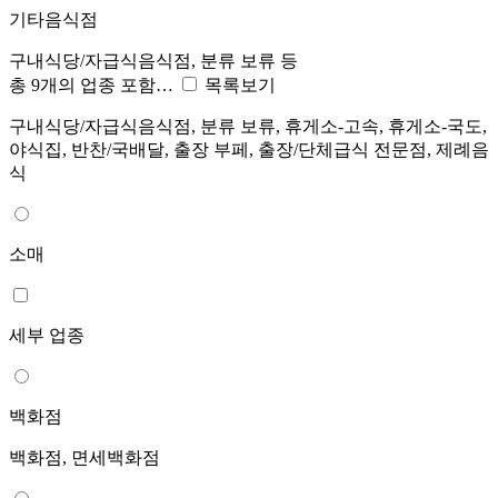
기타음식점
구내식당/자급식음식점, 분류 보류 등
총 9개의 업종 포함…
목록보기
구내식당/자급식음식점, 분류 보류, 휴게소-고속, 휴게소-국도,
야식집, 반찬/국배달, 출장 부페, 출장/단체급식 전문점, 제례음
식
소매
세부 업종
백화점
백화점, 면세백화점