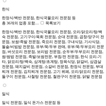
한식
한정식/백반 전문점, 한식국물요리 전문점 등
총 36개의 업종 포함…
목록보기
한정식/백반 전문점, 한식국물요리 전문점, 오리/닭요리/탕/백
숙 전문점, 고기구이/육회 전문점, 순대 전문점, 곱창/양구이 전
문점, 보쌈/족발 전문점, 죽요리 전문점, 구내식당, 기사식당,
돌솥/비빔밥 전문점, 유부/묵/두부 판매, 유부/묵/두부요리 전문
점, 버섯요리 전문점, 보리밥 전문점, 순두부/두부요리 전문점,
쌈/쌈밥 전문점, 족발/보쌈전문, 부침/전 전문점, 한식 요리-기
타, 닭요리/탕/백숙, 삼계탕/초계탕, 정육식당, 닭갈비, 삼겹살
전문점, 돼지갈비 전문점, 소갈비 전문점, 한정식 전문점, 부대
찌개 전문점, 김치찌개 전문점, 고기 뷔페, 오리/닭요리 전문점,
돌구이 전문점, 사철탕 전문점, 철판구이 전문점, 닭발 전문점
일식
일식 전문점, 일식 돈가스 전문점 등