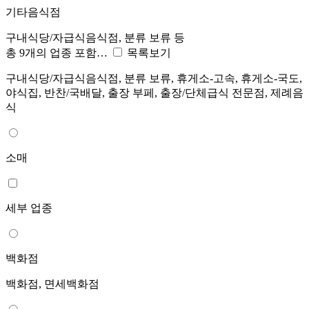
기타음식점
구내식당/자급식음식점, 분류 보류 등
총 9개의 업종 포함…
목록보기
구내식당/자급식음식점, 분류 보류, 휴게소-고속, 휴게소-국도,
야식집, 반찬/국배달, 출장 부페, 출장/단체급식 전문점, 제례음
식
소매
세부 업종
백화점
백화점, 면세백화점