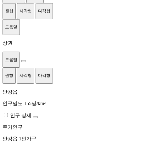
원형
사각형
다각형
도움말
상권
도움말
원형
사각형
다각형
안강읍
인구밀도 155명/km²
인구 상세
주거인구
안강읍
1인가구