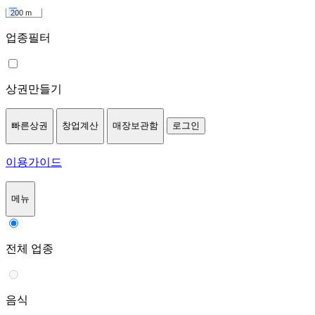
200 m
업종필터
상권만들기
빠른상권
창업계산
매장보관함
로그인
이용가이드
메뉴
전체 업종
음식