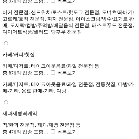
총 9개의 업종 포함…
목록보기
버거 전문점, 샌드위치/토스트/핫도그 전문점, 도너츠/꽈배기/
고로케/호떡 전문점, 피자 전문점, 아이스크림/빙수/요거트 판
매, 도시락/컵밥/주먹밥/배달음식 전문점, 패스트푸드 전문점,
다이어트식품/샐러드, 탕후루 전문점
카페/커피/찻집
카페/디저트, 테이크아웃음료/과일 전문점 등
총 6개의 업종 포함…
목록보기
카페/디저트, 테이크아웃음료/과일 전문점, 전통찻집, 다방/카
페-기타, 음료 판매-기타, 다방
제과제빵떡케익
떡/한과 전문점, 제과/제빵 전문점 등
총 4개의 업종 포함…
목록보기