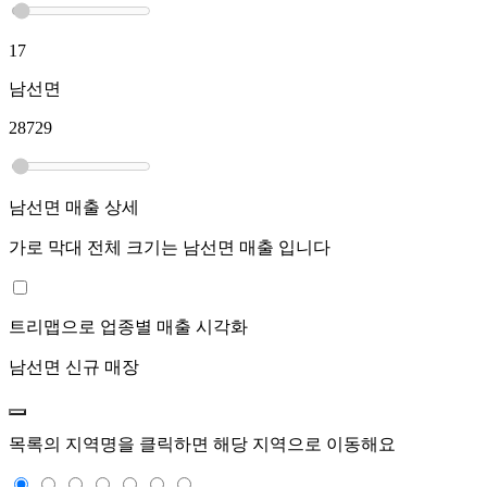
17
남선면
28729
남선면
매출 상세
가로 막대 전체 크기는
남선면
매출 입니다
트리맵으로 업종별 매출 시각화
남선면
신규 매장
목록의 지역명을 클릭하면 해당 지역으로 이동해요