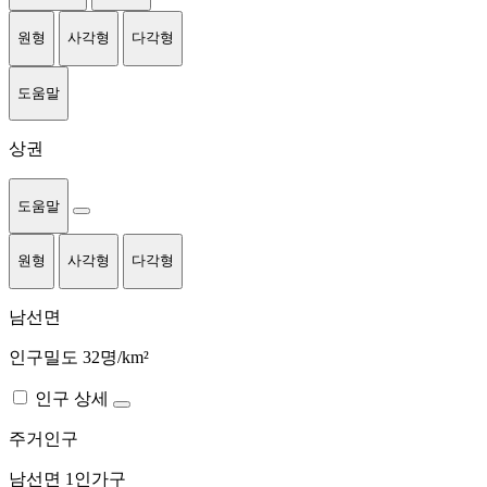
원형
사각형
다각형
도움말
상권
도움말
원형
사각형
다각형
남선면
인구밀도 32명/km²
인구 상세
주거인구
남선면
1인가구