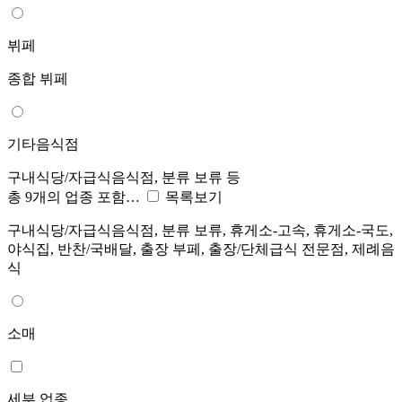
뷔페
종합 뷔페
기타음식점
구내식당/자급식음식점, 분류 보류 등
총 9개의 업종 포함…
목록보기
구내식당/자급식음식점, 분류 보류, 휴게소-고속, 휴게소-국도,
야식집, 반찬/국배달, 출장 부페, 출장/단체급식 전문점, 제례음
식
소매
세부 업종