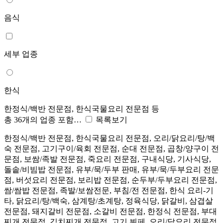
음식
세부 업종
한식
한정식/백반 전문점, 한식국물요리 전문점 등
총 36개의 업종 포함…
목록보기
한정식/백반 전문점, 한식국물요리 전문점, 오리/닭요리/탕/백
숙 전문점, 고기구이/육회 전문점, 순대 전문점, 곱창/양구이 전
문점, 보쌈/족발 전문점, 죽요리 전문점, 구내식당, 기사식당,
돌솥/비빔밥 전문점, 유부/묵/두부 판매, 유부/묵/두부요리 전문
점, 버섯요리 전문점, 보리밥 전문점, 순두부/두부요리 전문점,
쌈/쌈밥 전문점, 족발/보쌈전문, 부침/전 전문점, 한식 요리-기
타, 닭요리/탕/백숙, 삼계탕/초계탕, 정육식당, 닭갈비, 삼겹살
전문점, 돼지갈비 전문점, 소갈비 전문점, 한정식 전문점, 부대
찌개 전문점, 김치찌개 전문점, 고기 뷔페, 오리/닭요리 전문점,