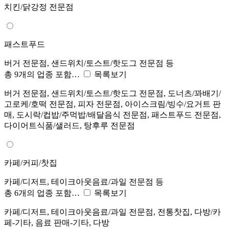
치킨/닭강정 전문점
패스트푸드
버거 전문점, 샌드위치/토스트/핫도그 전문점 등
총 9개의 업종 포함…
목록보기
버거 전문점, 샌드위치/토스트/핫도그 전문점, 도너츠/꽈배기/
고로케/호떡 전문점, 피자 전문점, 아이스크림/빙수/요거트 판
매, 도시락/컵밥/주먹밥/배달음식 전문점, 패스트푸드 전문점,
다이어트식품/샐러드, 탕후루 전문점
카페/커피/찻집
카페/디저트, 테이크아웃음료/과일 전문점 등
총 6개의 업종 포함…
목록보기
카페/디저트, 테이크아웃음료/과일 전문점, 전통찻집, 다방/카
페-기타, 음료 판매-기타, 다방