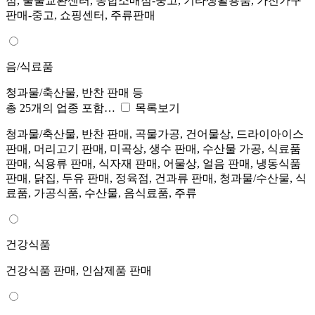
점, 물물교환센터, 종합소매점-중고, 기타생활용품, 가전가구
판매-중고, 쇼핑센터, 주류판매
음/식료품
청과물/축산물, 반찬 판매 등
총 25개의 업종 포함…
목록보기
청과물/축산물, 반찬 판매, 곡물가공, 건어물상, 드라이아이스
판매, 머리고기 판매, 미곡상, 생수 판매, 수산물 가공, 식료품
판매, 식용류 판매, 식자재 판매, 어물상, 얼음 판매, 냉동식품
판매, 닭집, 두유 판매, 정육점, 건과류 판매, 청과물/수산물, 식
료품, 가공식품, 수산물, 음식료품, 주류
건강식품
건강식품 판매, 인삼제품 판매