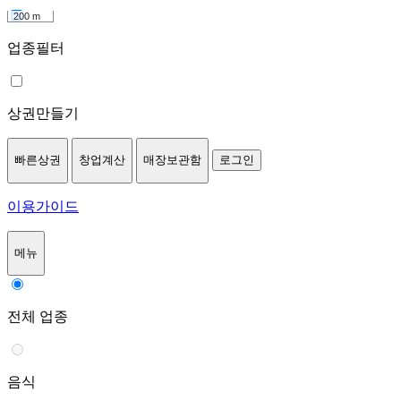
200 m
업종필터
상권만들기
빠른상권
창업계산
매장보관함
로그인
이용가이드
메뉴
전체 업종
음식