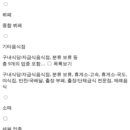
뷔페
종합 뷔페
기타음식점
구내식당/자급식음식점, 분류 보류 등
총 9개의 업종 포함…
목록보기
구내식당/자급식음식점, 분류 보류, 휴게소-고속, 휴게소-국도,
야식집, 반찬/국배달, 출장 부페, 출장/단체급식 전문점, 제례음
식
소매
세부 업종