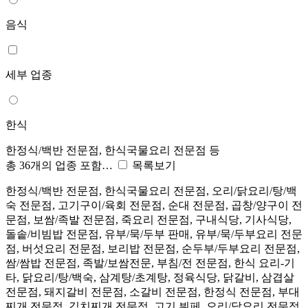
음식
세부 업종
한식
한정식/백반 전문점, 한식국물요리 전문점 등
총 36개의 업종 포함…
목록보기
한정식/백반 전문점, 한식국물요리 전문점, 오리/닭요리/탕/백
숙 전문점, 고기구이/육회 전문점, 순대 전문점, 곱창/양구이 전
문점, 보쌈/족발 전문점, 죽요리 전문점, 구내식당, 기사식당,
돌솥/비빔밥 전문점, 유부/묵/두부 판매, 유부/묵/두부요리 전문
점, 버섯요리 전문점, 보리밥 전문점, 순두부/두부요리 전문점,
쌈/쌈밥 전문점, 족발/보쌈전문, 부침/전 전문점, 한식 요리-기
타, 닭요리/탕/백숙, 삼계탕/초계탕, 정육식당, 닭갈비, 삼겹살
전문점, 돼지갈비 전문점, 소갈비 전문점, 한정식 전문점, 부대
찌개 전문점, 김치찌개 전문점, 고기 뷔페, 오리/닭요리 전문점,