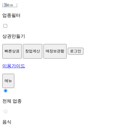
200 m
업종필터
상권만들기
빠른상권
창업계산
매장보관함
로그인
이용가이드
메뉴
전체 업종
음식