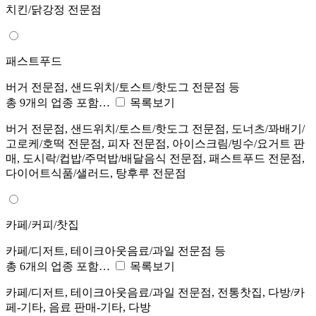
치킨/닭강정 전문점
패스트푸드
버거 전문점, 샌드위치/토스트/핫도그 전문점 등
총 9개의 업종 포함…
목록보기
버거 전문점, 샌드위치/토스트/핫도그 전문점, 도너츠/꽈배기/
고로케/호떡 전문점, 피자 전문점, 아이스크림/빙수/요거트 판
매, 도시락/컵밥/주먹밥/배달음식 전문점, 패스트푸드 전문점,
다이어트식품/샐러드, 탕후루 전문점
카페/커피/찻집
카페/디저트, 테이크아웃음료/과일 전문점 등
총 6개의 업종 포함…
목록보기
카페/디저트, 테이크아웃음료/과일 전문점, 전통찻집, 다방/카
페-기타, 음료 판매-기타, 다방