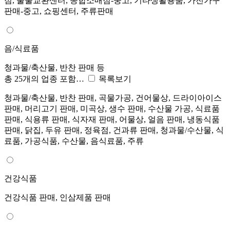
점, 물물교환센터, 종합소매점-중고, 기타생활용품, 가전가구
판매-중고, 쇼핑센터, 주류판매
음/식료품
청과물/축산물, 반찬 판매 등
총 25개의 업종 포함…
목록보기
청과물/축산물, 반찬 판매, 곡물가공, 건어물상, 드라이아이스
판매, 머리고기 판매, 미곡상, 생수 판매, 수산물 가공, 식료품
판매, 식용류 판매, 식자재 판매, 어물상, 얼음 판매, 냉동식품
판매, 닭집, 두유 판매, 정육점, 건과류 판매, 청과물/수산물, 식
료품, 가공식품, 수산물, 음식료품, 주류
건강식품
건강식품 판매, 인삼제품 판매