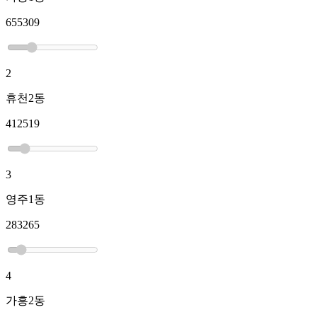
655309
2
휴천2동
412519
3
영주1동
283265
4
가흥2동