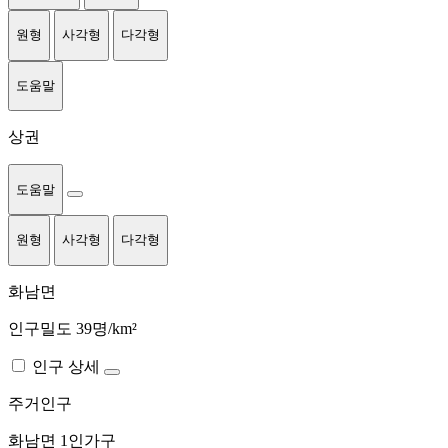
원형
사각형
다각형
도움말
상권
도움말
원형
사각형
다각형
화남면
인구밀도 39명/km²
인구 상세
주거인구
화남면
1인가구