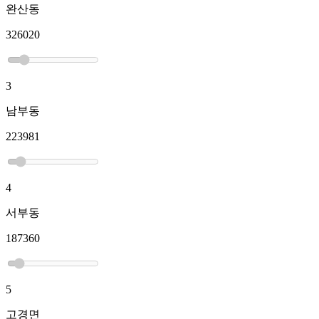
완산동
326020
3
남부동
223981
4
서부동
187360
5
고경면