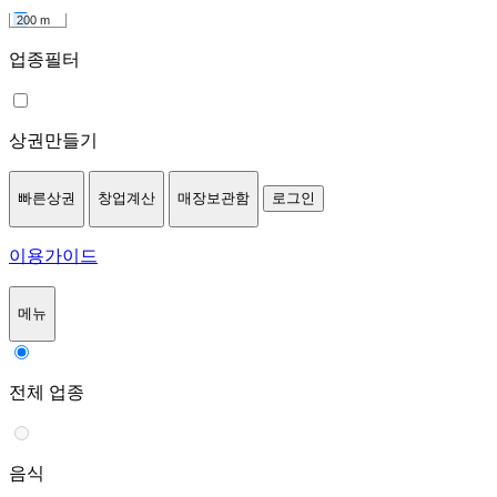
200 m
업종필터
상권만들기
빠른상권
창업계산
매장보관함
로그인
이용가이드
메뉴
전체 업종
음식