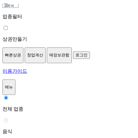
200 m
업종필터
상권만들기
빠른상권
창업계산
매장보관함
로그인
이용가이드
메뉴
전체 업종
음식