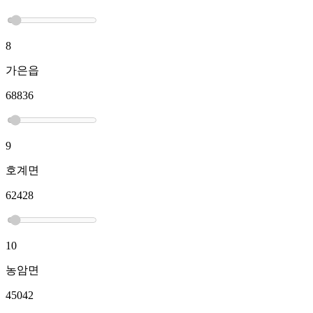
8
가은읍
68836
9
호계면
62428
10
농암면
45042