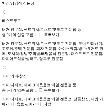
치킨/닭강정 전문점
패스트푸드
버거 전문점, 샌드위치/토스트/핫도그 전문점 등
총 9개의 업종 포함…
목록보기
버거 전문점, 샌드위치/토스트/핫도그 전문점, 도너츠/꽈배기/
고로케/호떡 전문점, 피자 전문점, 아이스크림/빙수/요거트 판
매, 도시락/컵밥/주먹밥/배달음식 전문점, 패스트푸드 전문점,
다이어트식품/샐러드, 탕후루 전문점
카페/커피/찻집
카페/디저트, 테이크아웃음료/과일 전문점 등
총 6개의 업종 포함…
목록보기
카페/디저트, 테이크아웃음료/과일 전문점, 전통찻집, 다방/카
페-기타, 음료 판매-기타, 다방