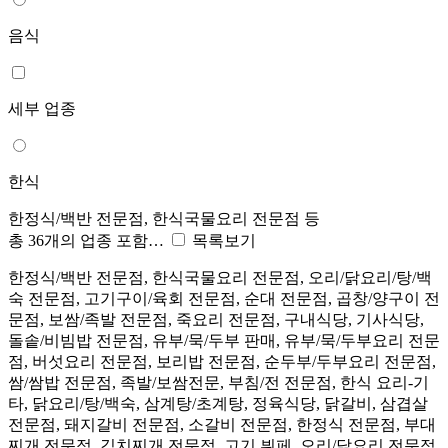
음식
세부 업종
한식
한정식/백반 전문점, 한식국물요리 전문점 등
총 36개의 업종 포함…
목록보기
한정식/백반 전문점, 한식국물요리 전문점, 오리/닭요리/탕/백
숙 전문점, 고기구이/육회 전문점, 순대 전문점, 곱창/양구이 전
문점, 보쌈/족발 전문점, 죽요리 전문점, 구내식당, 기사식당,
돌솥/비빔밥 전문점, 유부/묵/두부 판매, 유부/묵/두부요리 전문
점, 버섯요리 전문점, 보리밥 전문점, 순두부/두부요리 전문점,
쌈/쌈밥 전문점, 족발/보쌈전문, 부침/전 전문점, 한식 요리-기
타, 닭요리/탕/백숙, 삼계탕/초계탕, 정육식당, 닭갈비, 삼겹살
전문점, 돼지갈비 전문점, 소갈비 전문점, 한정식 전문점, 부대
찌개 전문점, 김치찌개 전문점, 고기 뷔페, 오리/닭요리 전문점,