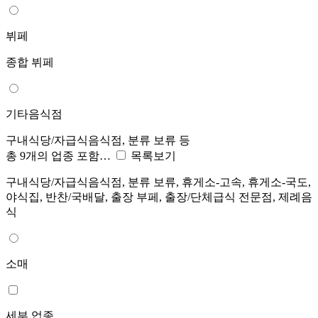
뷔페
종합 뷔페
기타음식점
구내식당/자급식음식점, 분류 보류 등
총 9개의 업종 포함…
목록보기
구내식당/자급식음식점, 분류 보류, 휴게소-고속, 휴게소-국도,
야식집, 반찬/국배달, 출장 부페, 출장/단체급식 전문점, 제례음
식
소매
세부 업종