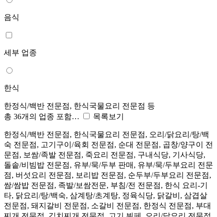
음식
세부 업종
한식
한정식/백반 전문점, 한식국물요리 전문점 등
총 36개의 업종 포함…
목록보기
한정식/백반 전문점, 한식국물요리 전문점, 오리/닭요리/탕/백
숙 전문점, 고기구이/육회 전문점, 순대 전문점, 곱창/양구이 전
문점, 보쌈/족발 전문점, 죽요리 전문점, 구내식당, 기사식당,
돌솥/비빔밥 전문점, 유부/묵/두부 판매, 유부/묵/두부요리 전문
점, 버섯요리 전문점, 보리밥 전문점, 순두부/두부요리 전문점,
쌈/쌈밥 전문점, 족발/보쌈전문, 부침/전 전문점, 한식 요리-기
타, 닭요리/탕/백숙, 삼계탕/초계탕, 정육식당, 닭갈비, 삼겹살
전문점, 돼지갈비 전문점, 소갈비 전문점, 한정식 전문점, 부대
찌개 전문점, 김치찌개 전문점, 고기 뷔페, 오리/닭요리 전문점,