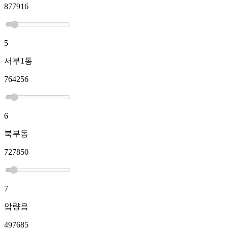
877916
5
서부1동
764256
6
북부동
727850
7
압량읍
497685