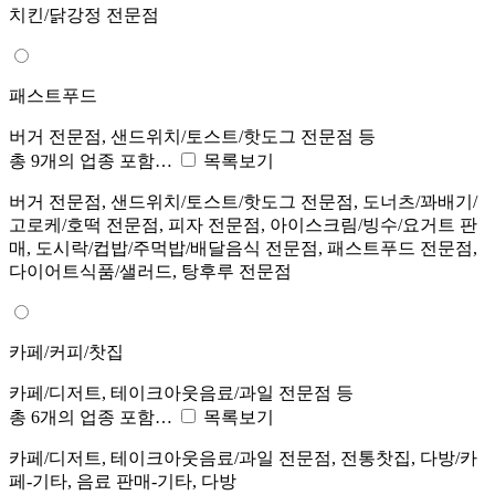
치킨/닭강정 전문점
패스트푸드
버거 전문점, 샌드위치/토스트/핫도그 전문점 등
총 9개의 업종 포함…
목록보기
버거 전문점, 샌드위치/토스트/핫도그 전문점, 도너츠/꽈배기/
고로케/호떡 전문점, 피자 전문점, 아이스크림/빙수/요거트 판
매, 도시락/컵밥/주먹밥/배달음식 전문점, 패스트푸드 전문점,
다이어트식품/샐러드, 탕후루 전문점
카페/커피/찻집
카페/디저트, 테이크아웃음료/과일 전문점 등
총 6개의 업종 포함…
목록보기
카페/디저트, 테이크아웃음료/과일 전문점, 전통찻집, 다방/카
페-기타, 음료 판매-기타, 다방