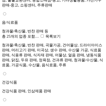
점, 물물교환센터, 종합소매점-중고, 기타생활용품, 가전가구
판매-중고, 쇼핑센터, 주류판매
음/식료품
청과물/축산물, 반찬 판매 등
총 25개의 업종 포함…
목록보기
청과물/축산물, 반찬 판매, 곡물가공, 건어물상, 드라이아이스
판매, 머리고기 판매, 미곡상, 생수 판매, 수산물 가공, 식료품
판매, 식용류 판매, 식자재 판매, 어물상, 얼음 판매, 냉동식품
판매, 닭집, 두유 판매, 정육점, 건과류 판매, 청과물/수산물, 식
료품, 가공식품, 수산물, 음식료품, 주류
건강식품
건강식품 판매, 인삼제품 판매