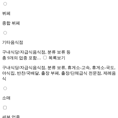
뷔페
종합 뷔페
기타음식점
구내식당/자급식음식점, 분류 보류 등
총 9개의 업종 포함…
목록보기
구내식당/자급식음식점, 분류 보류, 휴게소-고속, 휴게소-국도,
야식집, 반찬/국배달, 출장 부페, 출장/단체급식 전문점, 제례음
식
소매
세부 업종