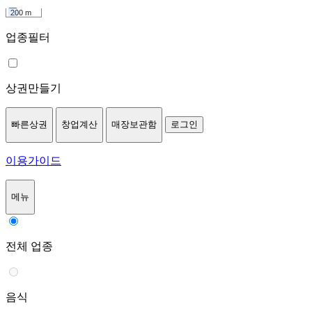
200 m
업종필터
상권만들기
빠른상권
창업계산
매장보관함
로그인
이용가이드
메뉴
전체 업종
음식