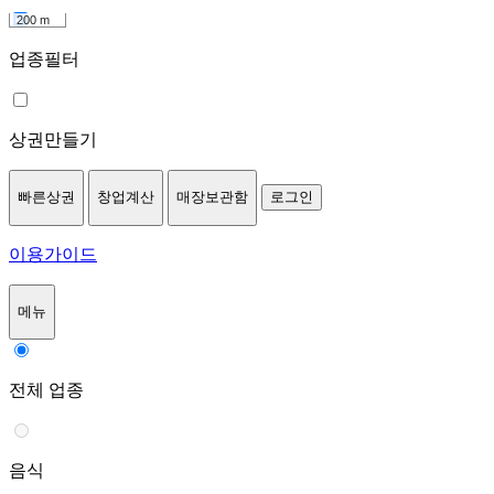
200 m
업종필터
상권만들기
빠른상권
창업계산
매장보관함
로그인
이용가이드
메뉴
전체 업종
음식