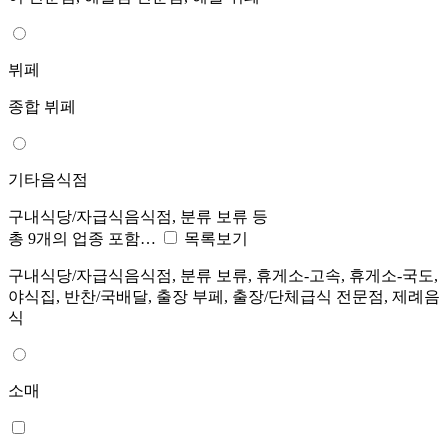
뷔페
종합 뷔페
기타음식점
구내식당/자급식음식점, 분류 보류 등
총 9개의 업종 포함…
목록보기
구내식당/자급식음식점, 분류 보류, 휴게소-고속, 휴게소-국도,
야식집, 반찬/국배달, 출장 부페, 출장/단체급식 전문점, 제례음
식
소매