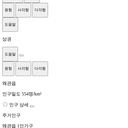
원형
사각형
다각형
도움말
상권
도움말
원형
사각형
다각형
왜관읍
인구밀도 554명/km²
인구 상세
주거인구
왜관읍
1인가구