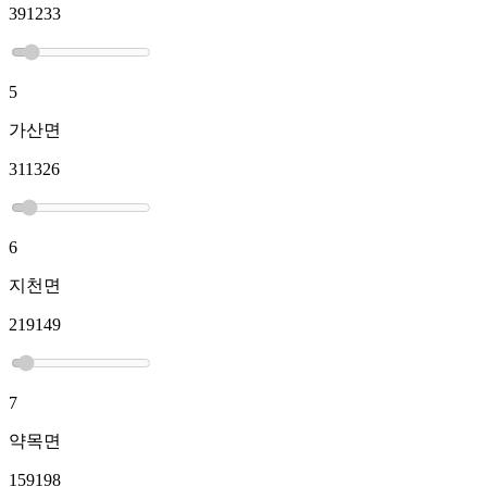
391233
5
가산면
311326
6
지천면
219149
7
약목면
159198