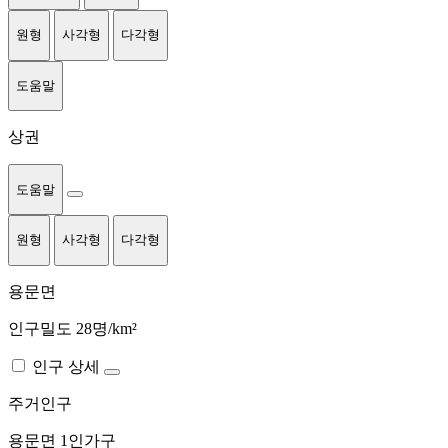
원형
사각형
다각형
도움말
상권
도움말
원형
사각형
다각형
용문면
인구밀도 28명/km²
인구 상세
주거인구
용문면
1인가구