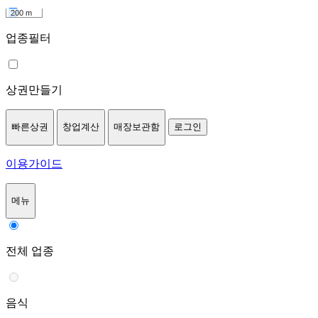
200 m
업종필터
상권만들기
빠른상권
창업계산
매장보관함
로그인
이용가이드
메뉴
전체 업종
음식