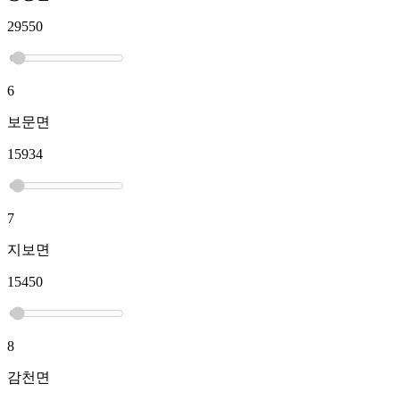
29550
6
보문면
15934
7
지보면
15450
8
감천면