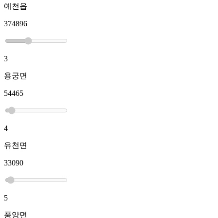
예천읍
374896
3
용궁면
54465
4
유천면
33090
5
풍양면