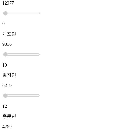
12977
9
개포면
9816
10
효자면
6219
12
용문면
4269