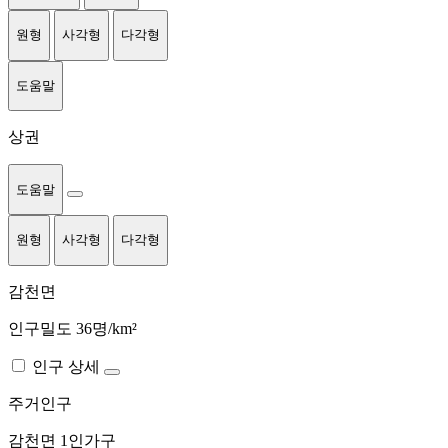
원형
사각형
다각형
도움말
상권
도움말
원형
사각형
다각형
감천면
인구밀도 36명/km²
인구 상세
주거인구
감천면
1인가구