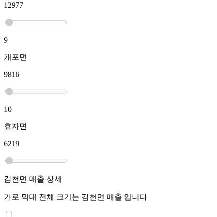
12977
9
개포면
9816
10
효자면
6219
감천면
매출 상세
가로 막대 전체 크기는
감천면
매출 입니다