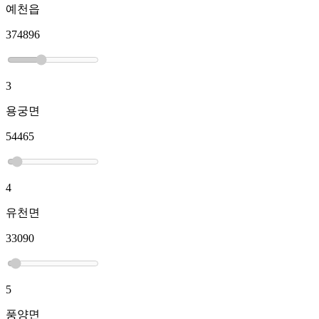
예천읍
374896
3
용궁면
54465
4
유천면
33090
5
풍양면