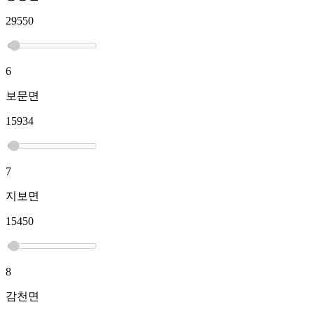
29550
6
보문면
15934
7
지보면
15450
8
감천면