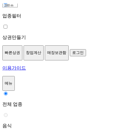
200 m
업종필터
상권만들기
빠른상권
창업계산
매장보관함
로그인
이용가이드
메뉴
전체 업종
음식