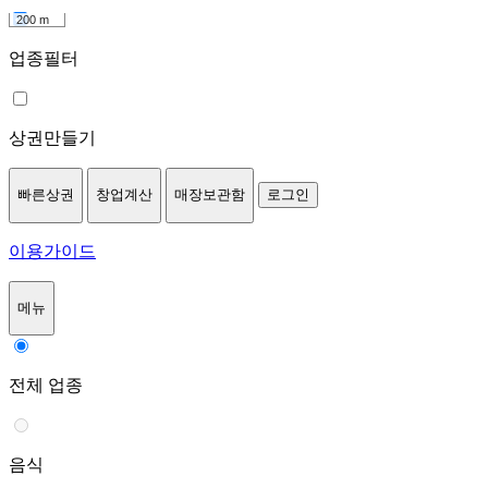
200 m
업종필터
상권만들기
빠른상권
창업계산
매장보관함
로그인
이용가이드
메뉴
전체 업종
음식