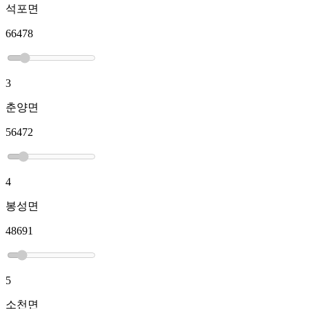
석포면
66478
3
춘양면
56472
4
봉성면
48691
5
소천면