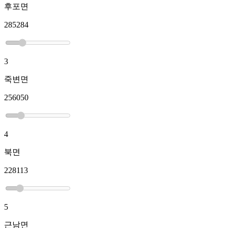
후포면
285284
3
죽변면
256050
4
북면
228113
5
근남면