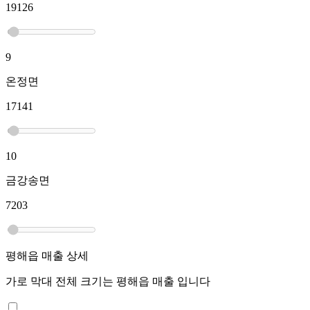
19126
9
온정면
17141
10
금강송면
7203
평해읍
매출 상세
가로 막대 전체 크기는
평해읍
매출 입니다