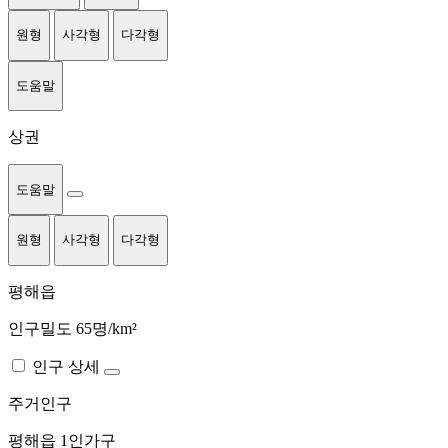
원형
사각형
다각형
도움말
상권
도움말
원형
사각형
다각형
평해읍
인구밀도 65명/km²
인구 상세
주거인구
평해읍
1인가구