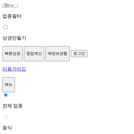
200 m
업종필터
상권만들기
빠른상권
창업계산
매장보관함
로그인
이용가이드
메뉴
전체 업종
음식