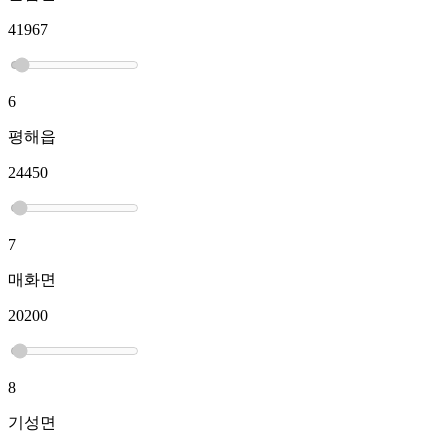
41967
6
평해읍
24450
7
매화면
20200
8
기성면