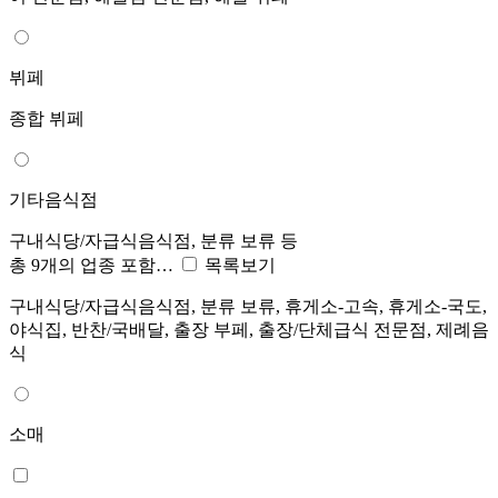
뷔페
종합 뷔페
기타음식점
구내식당/자급식음식점, 분류 보류 등
총 9개의 업종 포함…
목록보기
구내식당/자급식음식점, 분류 보류, 휴게소-고속, 휴게소-국도,
야식집, 반찬/국배달, 출장 부페, 출장/단체급식 전문점, 제례음
식
소매