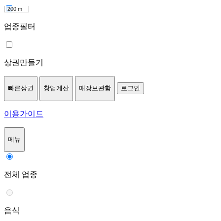
200 m
업종필터
상권만들기
빠른상권
창업계산
매장보관함
로그인
이용가이드
메뉴
전체 업종
음식