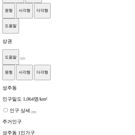
원형
사각형
다각형
도움말
상권
도움말
원형
사각형
다각형
성주동
인구밀도 1,064명/km²
인구 상세
주거인구
성주동
1인가구