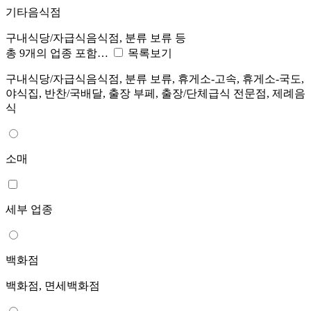
기타음식점
구내식당/자급식음식점, 분류 보류 등
총 9개의 업종 포함…
목록보기
구내식당/자급식음식점, 분류 보류, 휴게소-고속, 휴게소-국도,
야식집, 반찬/국배달, 출장 부페, 출장/단체급식 전문점, 제례음
식
소매
세부 업종
백화점
백화점, 면세백화점