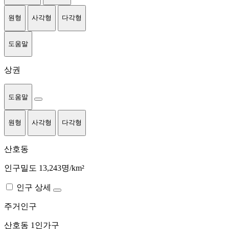
원형
사각형
다각형
도움말
상권
도움말
원형
사각형
다각형
산호동
인구밀도 13,243명/km²
인구 상세
주거인구
산호동
1인가구