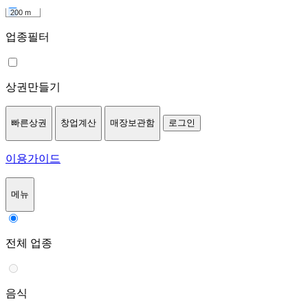
200 m
업종필터
상권만들기
빠른상권
창업계산
매장보관함
로그인
이용가이드
메뉴
전체 업종
음식