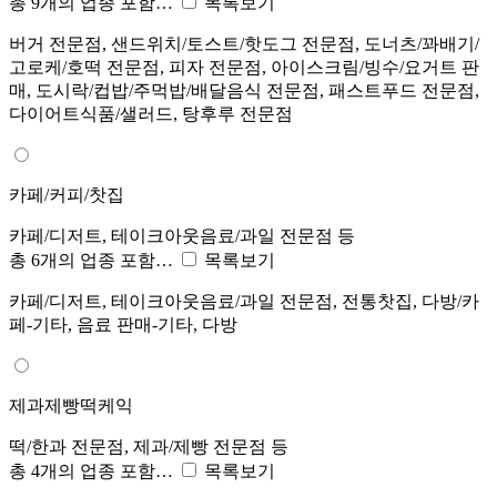
총 9개의 업종 포함…
목록보기
버거 전문점, 샌드위치/토스트/핫도그 전문점, 도너츠/꽈배기/
고로케/호떡 전문점, 피자 전문점, 아이스크림/빙수/요거트 판
매, 도시락/컵밥/주먹밥/배달음식 전문점, 패스트푸드 전문점,
다이어트식품/샐러드, 탕후루 전문점
카페/커피/찻집
카페/디저트, 테이크아웃음료/과일 전문점 등
총 6개의 업종 포함…
목록보기
카페/디저트, 테이크아웃음료/과일 전문점, 전통찻집, 다방/카
페-기타, 음료 판매-기타, 다방
제과제빵떡케익
떡/한과 전문점, 제과/제빵 전문점 등
총 4개의 업종 포함…
목록보기