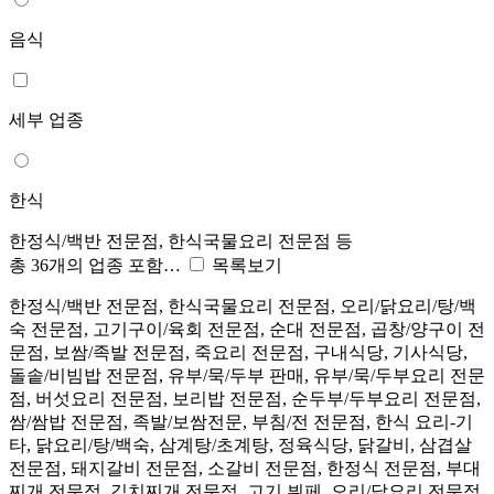
음식
세부 업종
한식
한정식/백반 전문점, 한식국물요리 전문점 등
총 36개의 업종 포함…
목록보기
한정식/백반 전문점, 한식국물요리 전문점, 오리/닭요리/탕/백
숙 전문점, 고기구이/육회 전문점, 순대 전문점, 곱창/양구이 전
문점, 보쌈/족발 전문점, 죽요리 전문점, 구내식당, 기사식당,
돌솥/비빔밥 전문점, 유부/묵/두부 판매, 유부/묵/두부요리 전문
점, 버섯요리 전문점, 보리밥 전문점, 순두부/두부요리 전문점,
쌈/쌈밥 전문점, 족발/보쌈전문, 부침/전 전문점, 한식 요리-기
타, 닭요리/탕/백숙, 삼계탕/초계탕, 정육식당, 닭갈비, 삼겹살
전문점, 돼지갈비 전문점, 소갈비 전문점, 한정식 전문점, 부대
찌개 전문점, 김치찌개 전문점, 고기 뷔페, 오리/닭요리 전문점,