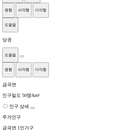
원형
사각형
다각형
도움말
상권
도움말
원형
사각형
다각형
금곡면
인구밀도 50명/km²
인구 상세
주거인구
금곡면
1인가구