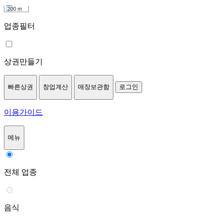
200 m
업종필터
상권만들기
빠른상권
창업계산
매장보관함
로그인
이용가이드
메뉴
전체 업종
음식