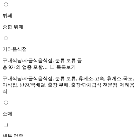
뷔페
종합 뷔페
기타음식점
구내식당/자급식음식점, 분류 보류 등
총 9개의 업종 포함…
목록보기
구내식당/자급식음식점, 분류 보류, 휴게소-고속, 휴게소-국도,
야식집, 반찬/국배달, 출장 부페, 출장/단체급식 전문점, 제례음
식
소매
세부 업종