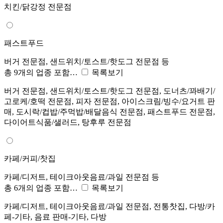
치킨/닭강정 전문점
패스트푸드
버거 전문점, 샌드위치/토스트/핫도그 전문점 등
총 9개의 업종 포함…
목록보기
버거 전문점, 샌드위치/토스트/핫도그 전문점, 도너츠/꽈배기/
고로케/호떡 전문점, 피자 전문점, 아이스크림/빙수/요거트 판
매, 도시락/컵밥/주먹밥/배달음식 전문점, 패스트푸드 전문점,
다이어트식품/샐러드, 탕후루 전문점
카페/커피/찻집
카페/디저트, 테이크아웃음료/과일 전문점 등
총 6개의 업종 포함…
목록보기
카페/디저트, 테이크아웃음료/과일 전문점, 전통찻집, 다방/카
페-기타, 음료 판매-기타, 다방