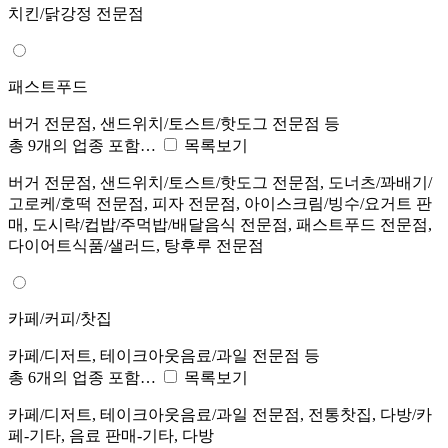
치킨/닭강정 전문점
패스트푸드
버거 전문점, 샌드위치/토스트/핫도그 전문점 등
총 9개의 업종 포함…
목록보기
버거 전문점, 샌드위치/토스트/핫도그 전문점, 도너츠/꽈배기/
고로케/호떡 전문점, 피자 전문점, 아이스크림/빙수/요거트 판
매, 도시락/컵밥/주먹밥/배달음식 전문점, 패스트푸드 전문점,
다이어트식품/샐러드, 탕후루 전문점
카페/커피/찻집
카페/디저트, 테이크아웃음료/과일 전문점 등
총 6개의 업종 포함…
목록보기
카페/디저트, 테이크아웃음료/과일 전문점, 전통찻집, 다방/카
페-기타, 음료 판매-기타, 다방