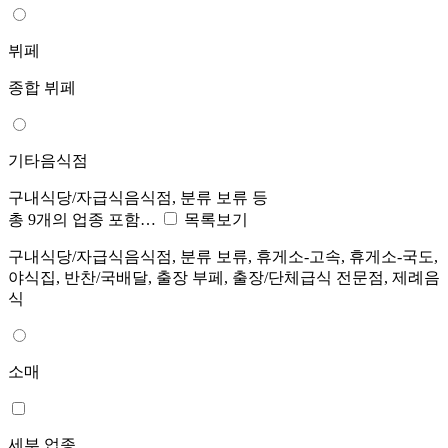
뷔페
종합 뷔페
기타음식점
구내식당/자급식음식점, 분류 보류 등
총 9개의 업종 포함…
목록보기
구내식당/자급식음식점, 분류 보류, 휴게소-고속, 휴게소-국도,
야식집, 반찬/국배달, 출장 부페, 출장/단체급식 전문점, 제례음
식
소매
세부 업종