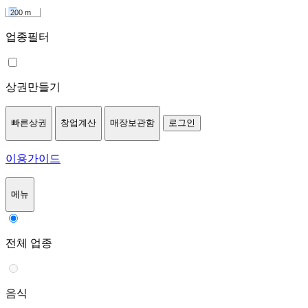
200 m
업종필터
상권만들기
빠른상권
창업계산
매장보관함
로그인
이용가이드
메뉴
전체 업종
음식