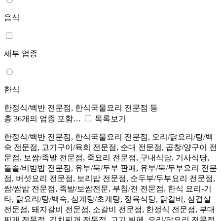
음식
세부 업종
한식
한정식/백반 전문점, 한식국물요리 전문점 등
총 36개의 업종 포함…
목록보기
한정식/백반 전문점, 한식국물요리 전문점, 오리/닭요리/탕/백
숙 전문점, 고기구이/육회 전문점, 순대 전문점, 곱창/양구이 전
문점, 보쌈/족발 전문점, 죽요리 전문점, 구내식당, 기사식당,
돌솥/비빔밥 전문점, 유부/묵/두부 판매, 유부/묵/두부요리 전문
점, 버섯요리 전문점, 보리밥 전문점, 순두부/두부요리 전문점,
쌈/쌈밥 전문점, 족발/보쌈전문, 부침/전 전문점, 한식 요리-기
타, 닭요리/탕/백숙, 삼계탕/초계탕, 정육식당, 닭갈비, 삼겹살
전문점, 돼지갈비 전문점, 소갈비 전문점, 한정식 전문점, 부대
찌개 전문점, 김치찌개 전문점, 고기 뷔페, 오리/닭요리 전문점,