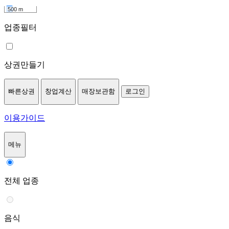
500 m
업종필터
상권만들기
빠른상권
창업계산
매장보관함
로그인
이용가이드
메뉴
전체 업종
음식