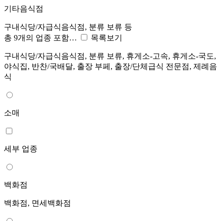
기타음식점
구내식당/자급식음식점, 분류 보류 등
총 9개의 업종 포함…
목록보기
구내식당/자급식음식점, 분류 보류, 휴게소-고속, 휴게소-국도,
야식집, 반찬/국배달, 출장 부페, 출장/단체급식 전문점, 제례음
식
소매
세부 업종
백화점
백화점, 면세백화점