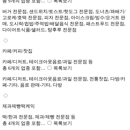
총 9개의 업종 포함…
목록보기
버거 전문점, 샌드위치/토스트/핫도그 전문점, 도너츠/꽈배기/
고로케/호떡 전문점, 피자 전문점, 아이스크림/빙수/요거트 판
매, 도시락/컵밥/주먹밥/배달음식 전문점, 패스트푸드 전문점,
다이어트식품/샐러드, 탕후루 전문점
카페/커피/찻집
카페/디저트, 테이크아웃음료/과일 전문점 등
총 6개의 업종 포함…
목록보기
카페/디저트, 테이크아웃음료/과일 전문점, 전통찻집, 다방/카
페-기타, 음료 판매-기타, 다방
제과제빵떡케익
떡/한과 전문점, 제과/제빵 전문점 등
총 4개의 업종 포함…
목록보기