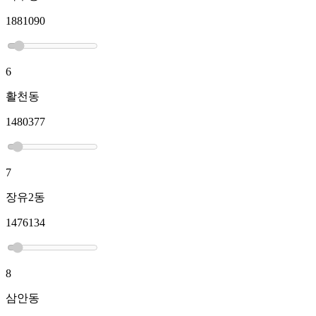
1881090
6
활천동
1480377
7
장유2동
1476134
8
삼안동