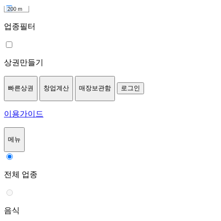
200 m
업종필터
상권만들기
빠른상권
창업계산
매장보관함
로그인
이용가이드
메뉴
전체 업종
음식