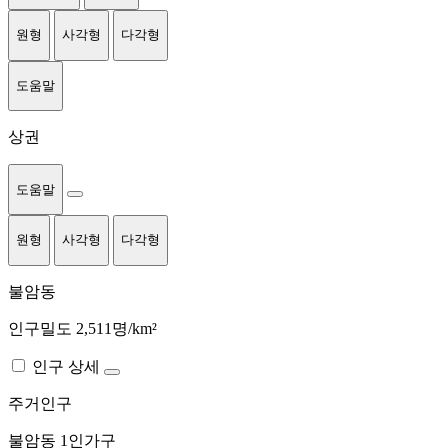
원형
사각형
다각형
도움말
상권
도움말
원형
사각형
다각형
불암동
인구밀도 2,511명/km²
인구 상세
주거인구
불암동
1인가구