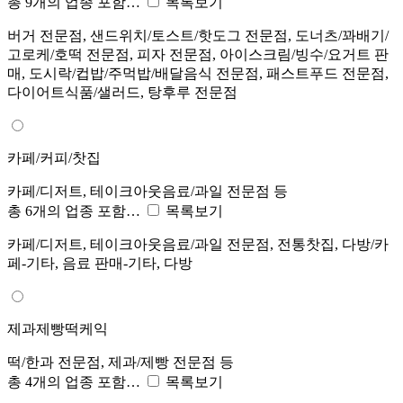
총 9개의 업종 포함…
목록보기
버거 전문점, 샌드위치/토스트/핫도그 전문점, 도너츠/꽈배기/
고로케/호떡 전문점, 피자 전문점, 아이스크림/빙수/요거트 판
매, 도시락/컵밥/주먹밥/배달음식 전문점, 패스트푸드 전문점,
다이어트식품/샐러드, 탕후루 전문점
카페/커피/찻집
카페/디저트, 테이크아웃음료/과일 전문점 등
총 6개의 업종 포함…
목록보기
카페/디저트, 테이크아웃음료/과일 전문점, 전통찻집, 다방/카
페-기타, 음료 판매-기타, 다방
제과제빵떡케익
떡/한과 전문점, 제과/제빵 전문점 등
총 4개의 업종 포함…
목록보기