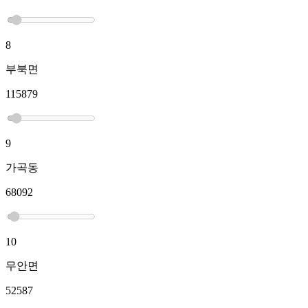
8
부북면
115879
9
가곡동
68092
10
무안면
52587