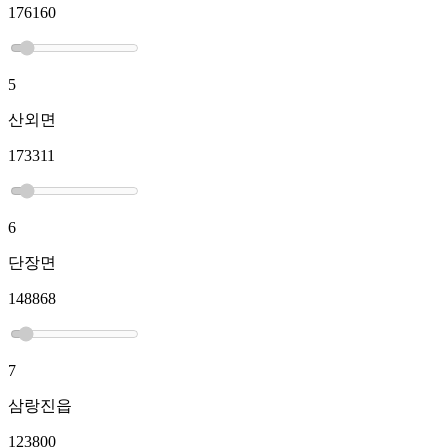
176160
5
산외면
173311
6
단장면
148868
7
삼랑진읍
123800