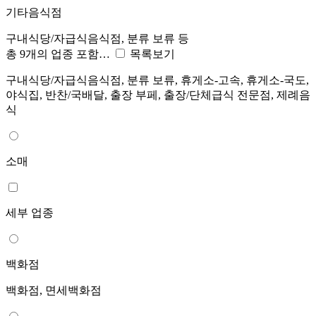
기타음식점
구내식당/자급식음식점, 분류 보류 등
총 9개의 업종 포함…
목록보기
구내식당/자급식음식점, 분류 보류, 휴게소-고속, 휴게소-국도,
야식집, 반찬/국배달, 출장 부페, 출장/단체급식 전문점, 제례음
식
소매
세부 업종
백화점
백화점, 면세백화점