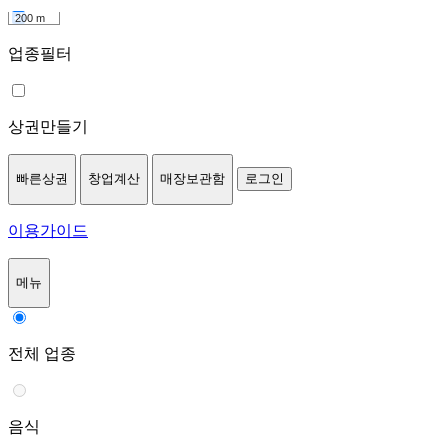
200 m
업종필터
상권만들기
빠른상권
창업계산
매장보관함
로그인
이용가이드
메뉴
전체 업종
음식